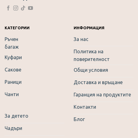
Rating: 5/5
Отлично качество на много добра цена! Бързи и коректн
Mon Oct 02 2023 00:00:00 GMT+0000 (Coordinated Univers
КАТЕГОРИИ
ИНФОРМАЦИЯ
Ръчен
За нас
багаж
Политика на
Куфари
поверителност
Сакове
Общи условия
Раници
Доставка и връщане
Чанти
Гаранция на продуктите
Контакти
За детето
Блог
Чадъри