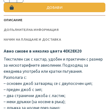
ДОБАВИ
ОПИСАНИЕ
ДОПЪЛНИТЕЛНА ИНФОРМАЦИЯ
НАЧИН НА ПЛАЩАНЕ И ДОСТАВКА
Авио сакове в няколко цвята 40Х28Х20
Текстилен сак с хастар, удобен и практичен с размер
за нискотарифните авиолинии. Подходящ за
ежеднева употреба или кратки пътувания.
Разполага с:
– основен джоб затварящ се с двупосочен цип;
– преден джоб с зип;
– два странични джоба с ластик;
– меки дръжки (за носене в ръка);
– дръжка за носене през рамо;