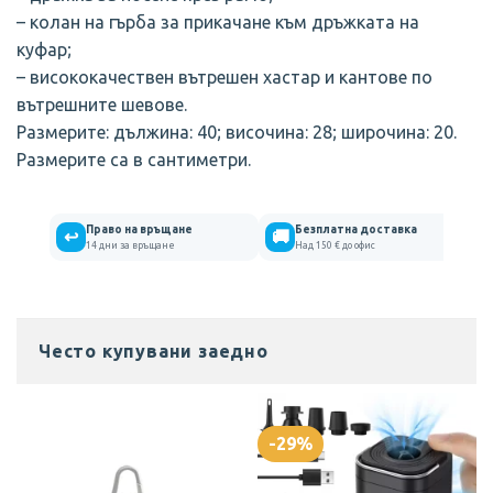
– колан на гърба за прикачане към дръжката на
куфар;
– висококачествен вътрешен хастар и кантове по
вътрешните шевове.
Размерите: дължина: 40; височина: 28; широчина: 20.
Размерите са в сантиметри.
Право на връщане
Безплатна доставка
↩
🚚
14 дни за връщане
Над 150 € до офис
Отизиви на клиенти
Често купувани заедно
АВИО САКОВЕ В НЯКОЛКО ЦВЯТА 40Х28Х20
Аделина Велинова
Rating: 5/5
-29%
Сакът е компактен и удобен
Сакът е компактен и удобен.