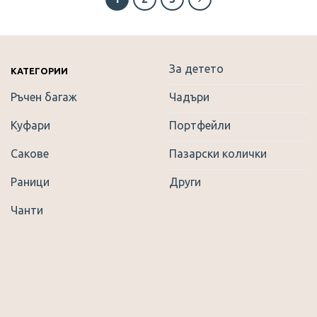
multiple
variants.
The
options
За детето
КАТЕГОРИИ
may
be
Ръчен багаж
Чадъри
chosen
Куфари
Портфейли
on
the
Сакове
Пазарски колички
product
page
Раници
Други
Чанти