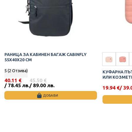
chosen
on
on
the
the
product
product
page
page
РАНИЦА ЗА КАБИНЕН БАГАЖ CABINFLY
55Х40Х20 СМ
5 (2 Отзива)
КУФАРНА ПЪТ
ИЛИ КОЗМЕТ
40.11
€
45.50
€
Original
Текущата
/ 78.45 лв.
/ 89.00 лв.
19.94
€
/ 39.
Original
Текущата
price
цена
price
цена
was:
е:
ДОБАВИ
was:
е:
45.50 €
40.11 €
22.50 €.
19.94 €.
/
/
This
89.00
78.45
product
лв..
лв..
has
multiple