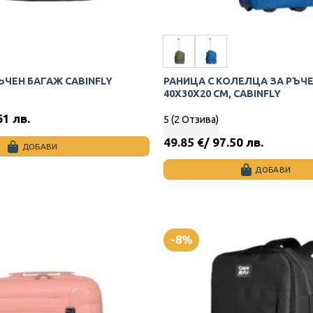
ЪЧЕН БАГАЖ CABINFLY
РАНИЦА С КОЛЕЛЦА ЗА РЪЧ
40X30X20 СМ, CABINFLY
61 лв.
5 (2 Отзива)
49.85
€
/ 97.50 лв.
ДОБАВИ
ДОБАВИ
This
product
has
multiple
-8%
variants.
The
options
may