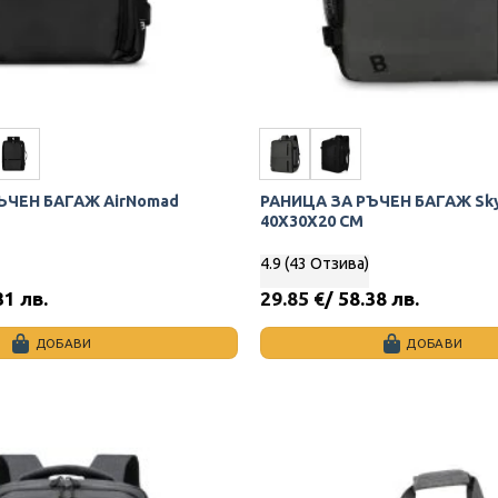
ЪЧЕН БАГАЖ AirNomad
РАНИЦА ЗА РЪЧЕН БАГАЖ Sky
40X30X20 СМ
4.9 (43 Отзива)
31 лв.
29.85
€
/ 58.38 лв.
ДОБАВИ
ДОБАВИ
This
product
has
multiple
variants.
The