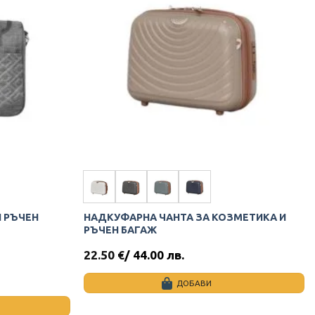
options
may
be
chosen
on
the
product
page
Н РЪЧЕН
НАДКУФАРНА ЧАНТА ЗА КОЗМЕТИКА И
РЪЧЕН БАГАЖ
22.50
€
/ 44.00 лв.
ДОБАВИ
This