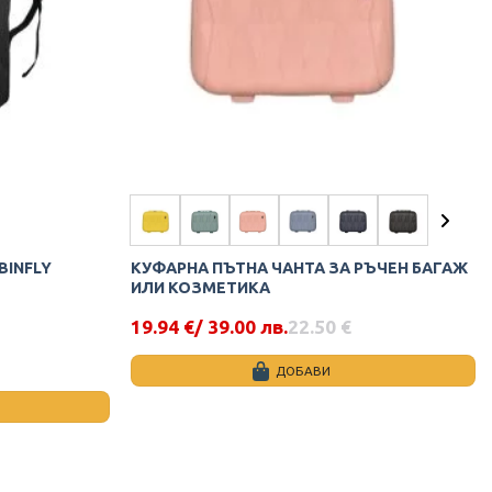
chosen
on
the
product
page
BINFLY
КУФАРНА ПЪТНА ЧАНТА ЗА РЪЧЕН БАГАЖ
ИЛИ КОЗМЕТИКА
19.94
€
/ 39.00 лв.
22.50
€
Original
Текущата
price
цена
was:
е:
ДОБАВИ
22.50 €.
19.94 €.
This
product
has
multiple