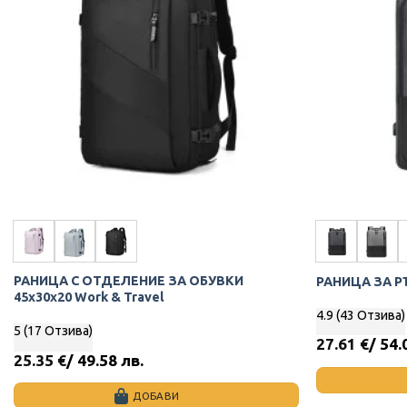
options
options
may
may
be
be
chosen
chosen
on
on
the
the
product
product
page
page
РАНИЦА С ОТДЕЛЕНИЕ ЗА ОБУВКИ
РАНИЦА ЗА Р
45х30х20 Work & Travel
4.9 (43 Отзива)
5 (17 Отзива)
27.61
€
/ 54.
25.35
€
/ 49.58 лв.
ДОБАВИ
This