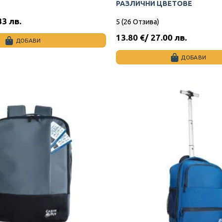
РАЗЛИЧНИ ЦВЕТОВЕ
33 лв.
5 (26 Отзива)
13.80
€
/ 27.00 лв.
ДОБАВИ
ДОБАВИ
This
product
has
multiple
variants.
The
options
may
be
chosen
on
the
product
page