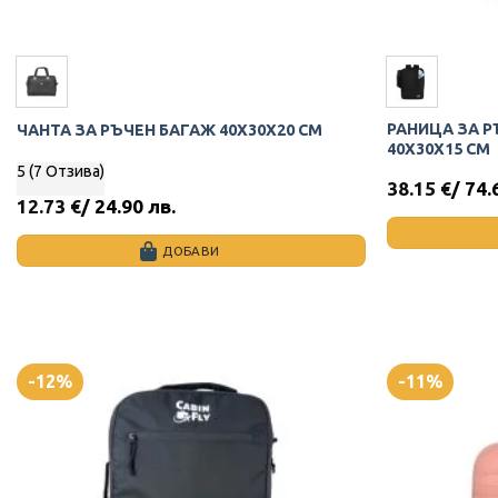
РАНИЦА ЗА Р
ЧАНТА ЗА РЪЧЕН БАГАЖ 40Х30Х20 СМ
40X30X15 СМ
5 (7 Отзива)
38.15
€
/ 74.
12.73
€
/ 24.90 лв.
ДОБАВИ
This
This
product
product
has
has
multiple
multiple
variants.
variants.
-12%
-11%
The
The
options
options
may
may
be
be
chosen