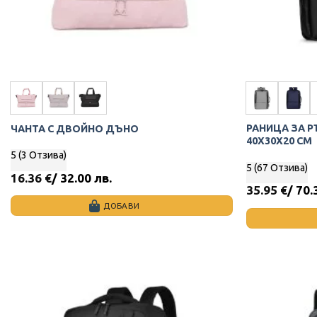
РАНИЦА ЗА Р
ЧАНТА С ДВОЙНО ДЪНО
40X30X20 СМ
5 (3 Отзива)
5 (67 Отзива)
16.36
€
/ 32.00 лв.
35.95
€
/ 70.
ДОБАВИ
This
This
product
product
has
has
multiple
multiple
variants.
variants.
The
The