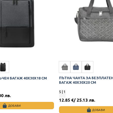
options
may
be
chosen
on
the
product
page
ПЪТНА ЧАНТА ЗА БЕЗПЛАТЕ
ЪЧЕН БАГАЖ 40X30X18 СМ
БАГАЖ 40Х30Х20 СМ
5
| 1
00 лв.
12.85
€
/ 25.13 лв.
ДОБАВИ
ДОБАВИ