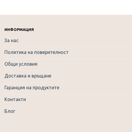
variants.
The
options
may
be
ИНФОРМАЦИЯ
chosen
За нас
on
the
Политика на поверителност
product
page
Общи условия
Доставка и връщане
Гаранция на продуктите
Контакти
Блог