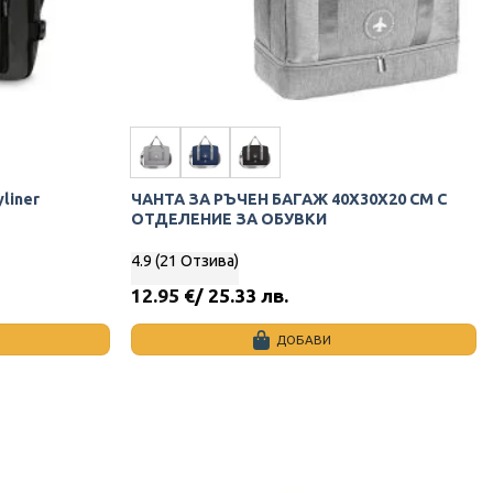
liner
ЧАНТА ЗА РЪЧЕН БАГАЖ 40Х30Х20 СМ С
ОТДЕЛЕНИЕ ЗА ОБУВКИ
4.9 (21 Отзива)
12.95
€
/ 25.33 лв.
ДОБАВИ
This
product
has
multiple
variants.
The