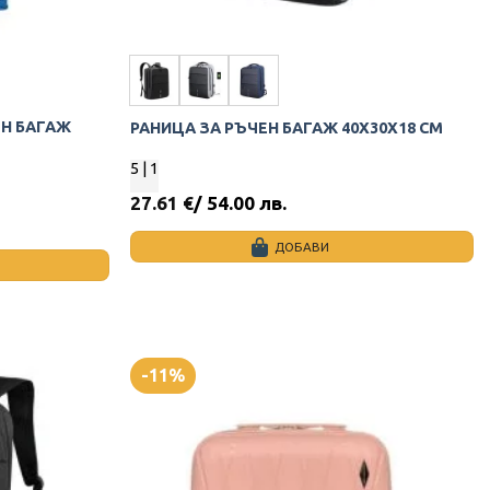
ЕН БАГАЖ
РАНИЦА ЗА РЪЧЕН БАГАЖ 40X30X18 СМ
5
| 1
27.61
€
/ 54.00 лв.
ДОБАВИ
This
product
has
multiple
variants.
-11%
The
options
may
be