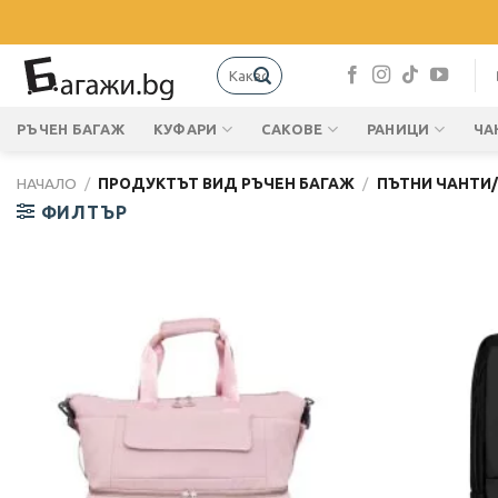
Skip
to
content
Търсене
за:
РЪЧЕН БАГАЖ
КУФАРИ
САКОВЕ
РАНИЦИ
ЧА
НАЧАЛО
/
ПРОДУКТЪТ ВИД РЪЧЕН БАГАЖ
/
ПЪТНИ ЧАНТИ/
ФИЛТЪР