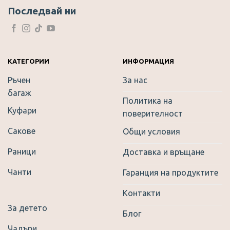
The
Последвай ни
options
may
be
chosen
on
КАТЕГОРИИ
ИНФОРМАЦИЯ
the
Ръчен
За нас
product
багаж
page
Политика на
Куфари
поверителност
Сакове
Общи условия
Раници
Доставка и връщане
Чанти
Гаранция на продуктите
Контакти
За детето
Блог
Чадъри