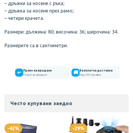
– дръжки за носене с ръка;
– дръжка за носене през рамо;
– четири крачета.
Размери: дължина: 80; височина: 36; широчина: 34.
Размерите са в сантиметри.
Право на връщане
Безплатна доставка
↩
🚚
14 дни за връщане
Над 150 € до офис
Отизиви на клиенти
Често купувани заедно
ТЕКСТИЛЕН ГОЛЯМ САК 80 СМ В ТРИ ЦВЯТА
Ruslan
Rating: 5/5
-42%
-29%
Супер беше