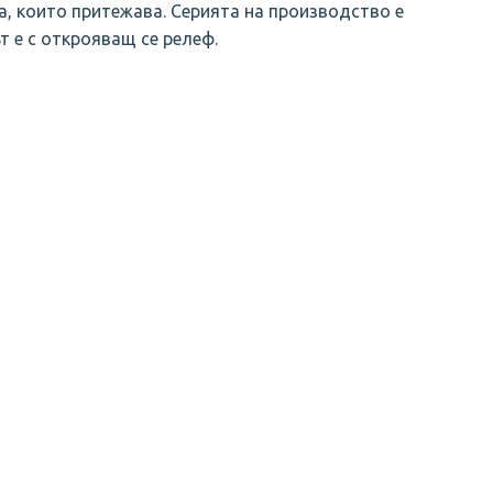
а, които притежава. Серията на производство е
т е с открояващ се релеф.