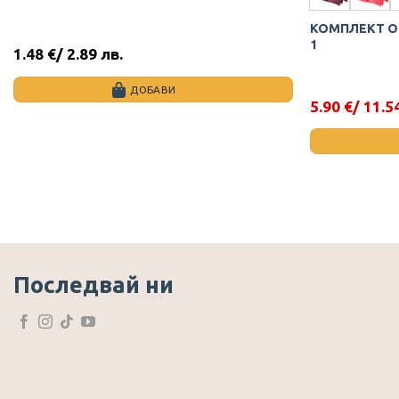
КОМПЛЕКТ ОР
1
1.48
€
/ 2.89 лв.
ДОБАВИ
5.90
€
/ 11.5
Original
Текущата
price
цена
was:
е:
10.17 €.
5.90 €.
This
product
has
multiple
variants.
The
Последвай ни
options
may
be
chosen
on
the