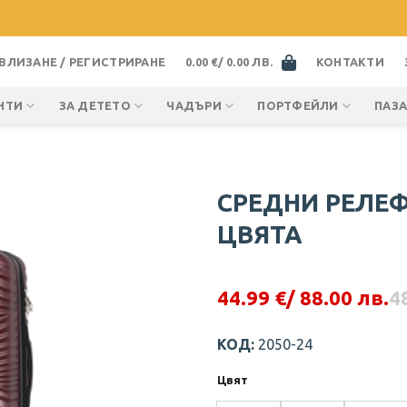
ВЛИЗАНЕ / РЕГИСТРИРАНЕ
0.00
€
/ 0.00 ЛВ.
КОНТАКТИ
НТИ
ЗА ДЕТЕТО
ЧАДЪРИ
ПОРТФЕЙЛИ
ПАЗ
СРЕДНИ РЕЛЕФ
ЦВЯТА
44.99
€
/ 88.00 лв.
4
Original
Текущата
price
цена
was:
е:
КОД:
2050-24
48.06 €.
44.99 €.
Цвят