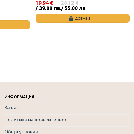
19.94
€
28.12
€
Original
Текущата
/ 39.00 лв.
/ 55.00 лв.
price
цена
was:
е:
ДОБАВИ
28.12 €
19.94 €
/
/
55.00
39.00
лв..
лв..
ИНФОРМАЦИЯ
За нас
Политика на поверителност
Общи условия