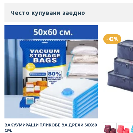
Отизиви на клиенти
Често купувани заедно
СРЕДНИ РЕЛЕФНИ КУФАРИ 65 СМ В НЯКОЛКО ЦВЯТА
Венелин
Rating: 5/5
-42%
Страхотен куфар
Страхотен куфар, бърза доставка, добре опакован. Пре
Mon Feb 02 2026 12:17:03 GMT+0000 (Coordinated Univers
ВАКУУМИРАЩИ ПЛИКОВЕ ЗА ДРЕХИ 50Х60
СМ.