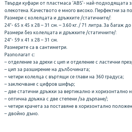
Твърди куфари от пластмаса ‘ABS’- най-подходящата за
олекотена. Качеството е много високо. Перфектни за п
Размери с колелцата и дръжките /статичните/:
24″- 65 х 45 х 28 – 31 см. – 3.60 кг. / 71 литра. За багаж до 
Размери без колелцата и дръжките /статичните/:
24″- 59 х 41 х 28 – 31 см.
Размерите са в сантиметри.
Разполагат с:
– отделение за дрехи с цип и отделение с ластични пре
– цип за разширение на дълбочината;
– четири колелца с въртящи се глави нa 360 градуса;
– заключване с цифров шифър;
– две статични дръжки за вертикално и хоризонтално н
– оптична дръжка с две степени /за дърпане/;
– четири крачета за поставяне в хоризонтално положен
– двойно дъно.