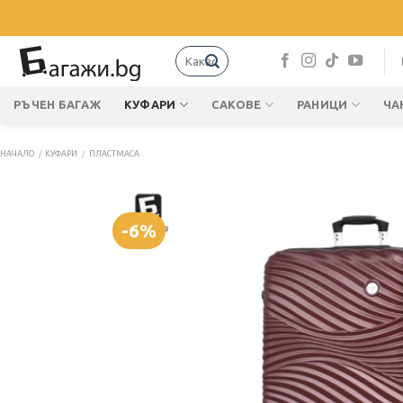
Skip
to
content
Търсене
за:
РЪЧЕН БАГАЖ
КУФАРИ
САКОВЕ
РАНИЦИ
ЧА
НАЧАЛО
/
КУФАРИ
/
ПЛАСТМАСА
-6%