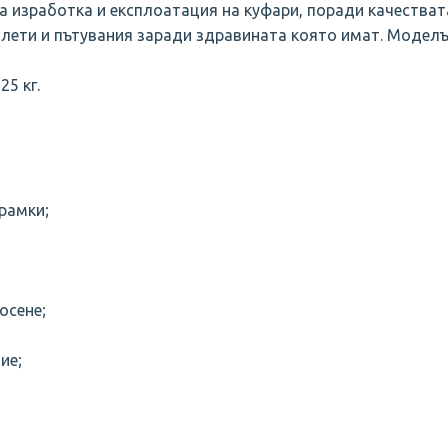
 изработка и експлоатация на куфари, поради качестват
олети и пътувания заради здравината която имат. Моделъ
25 кг.
зрамки;
осене;
ие;