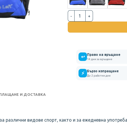
количество за СПОРТЕН САК
Право на връщане
↩
14 дни за връщане
Бързо изпращане
⚡
До 2 работни дни
 ПЛАЩАНЕ И ДОСТАВКА
за различни видове спорт, както и за ежедневна употреба