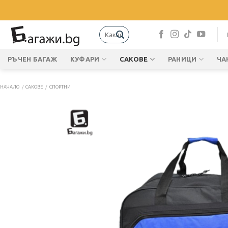
Skip
to
content
Търсене
за:
РЪЧЕН БАГАЖ
КУФАРИ
САКОВЕ
РАНИЦИ
ЧА
НАЧАЛО
/
САКОВЕ
/
СПОРТНИ