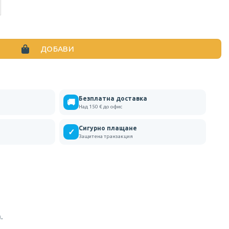
 OR SO LEFT В ТРИ ЦВЯТА
ДОБАВИ
Безплатна доставка
🚚
Над 150 € до офис
Сигурно плащане
✓
Защитена транзакция
.