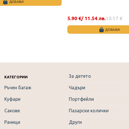
ДОБАВИ
5.90
€
/ 11.54 лв.
10.17
€
Original
Текущата
price
цена
was:
е:
ДОБАВИ
10.17 €.
5.90 €.
This
product
has
multiple
variants.
The
За детето
options
КАТЕГОРИИ
may
Ръчен багаж
Чадъри
be
chosen
Куфари
Портфейли
on
the
Сакове
Пазарски колички
product
Раници
Други
page