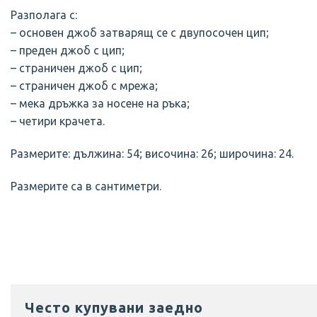
Разполага с:
– основен джоб затварящ се с двупосочен цип;
– преден джоб с цип;
– страничен джоб с цип;
– страничен джоб с мрежа;
– мека дръжка за носене на ръка;
– четири крачета.
Размерите: дължина: 54; височина: 26; широчина: 24.
Размерите са в сантиметри.
Отизиви на клиенти
Често купувани заедно