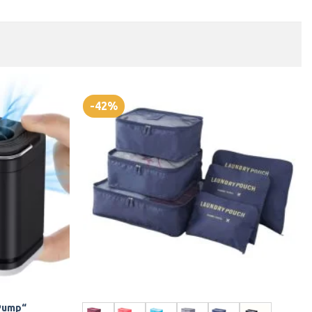
-42%
Pump“