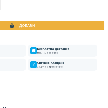
НА ЧАНТА С РАЗШИРЕНИЕ 40Х32Х20 СМ.
ДОБАВИ
Безплатна доставка
🚚
Над 150 € до офис
Сигурно плащане
✓
Защитена транзакция