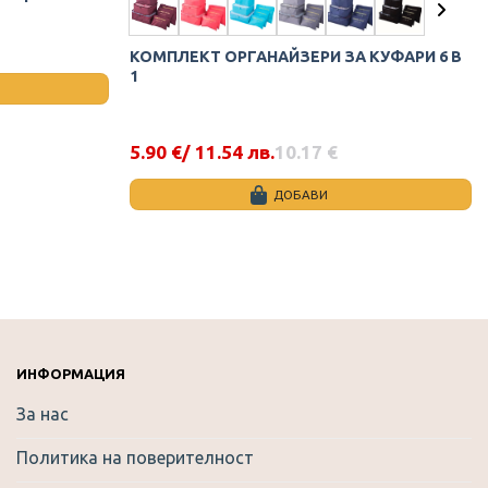
КОМПЛЕКТ ОРГАНАЙЗЕРИ ЗА КУФАРИ 6 В
1
5.90
€
/ 11.54 лв.
10.17
€
Original
Текущата
price
цена
was:
е:
ДОБАВИ
10.17 €.
5.90 €.
This
product
has
multiple
variants.
The
options
ИНФОРМАЦИЯ
may
За нас
be
chosen
Политика на поверителност
on