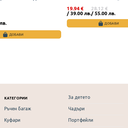
19.94
€
28.12
€
Original
Текущата
/ 39.00 лв.
/ 55.00 лв.
price
цена
was:
е:
 лв.
ДОБАВИ
28.12 €
19.94 €
/
/
ДОБАВИ
55.00
39.00
лв..
лв..
За детето
КАТЕГОРИИ
Ръчен багаж
Чадъри
Куфари
Портфейли