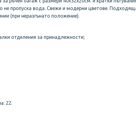
 за ръчен багаж с размери 40х32х20см. и кратки пътувани
то не пропуска вода. Свежи и модерни цветове. Подходяща
инии (при неразгънато положение).
малки отделения за принадлежности;
а: 22.