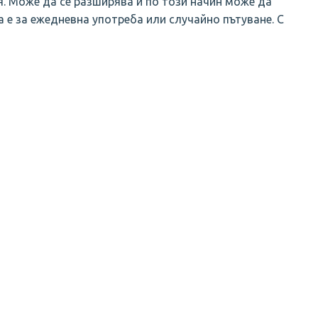
я. Може да се разширява и по този начин може да
 е за ежедневна употреба или случайно пътуване. С