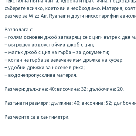
Текстилна пътна чанта, удобна и практична, подходяща
съберете всичко, което ви е необходимо. Материя, коя
размер за Wizz Air, Ryanair и други нискотарифни авиол
Разполага с:
– голям основен джоб затварящ се с цип- вътре с две 
– вътрешен водоустойчив джоб с цип;
– малък джоб с цип на гърба – за документи;
– колан на гърба за закачане към дръжка на куфар;
– удобни дръжки за носене в ръка;
– водонепропусклива материя.
Размери: дължина: 40; височина: 32; дълбочина: 20.
Разгънати размери: дължина: 40; височина: 52; дълбочин
Размерите са в сантиметри.