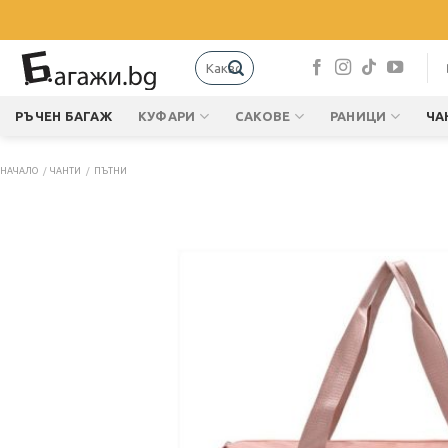
Skip
to
content
Търсене
за:
РЪЧЕН БАГАЖ
КУФАРИ
САКОВЕ
РАНИЦИ
ЧА
НАЧАЛО
/
ЧАНТИ
/
ПЪТНИ