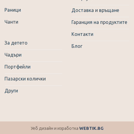
Раници
Доставка и връщане
Чанти
Гаранция на продуктите
Контакти
За детето
Блог
Чадъри
Портфейли
Пазарски колички
Други
Уеб дизайн и изработка
WEBTIK.BG