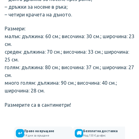
– дръжки за носене в ръка;
– четири крачета на дъното.
Размери:
малък: дължина: 60 см.; височина: 30 см.; широчина: 23
см.
среден: дължина: 70 см.; височина: 33 см.; широчина:
25 см.
голям: дължина: 80 см.; височина: 37 см.; широчина: 27
см.
много голям: дължина: 90 см.; височина: 40 см.;
широчина: 28 см.
Размерите са в сантиметри!
Право на връщане
Безплатна доставка
↩
🚚
14 дни за връщане
Над 150 € до офис