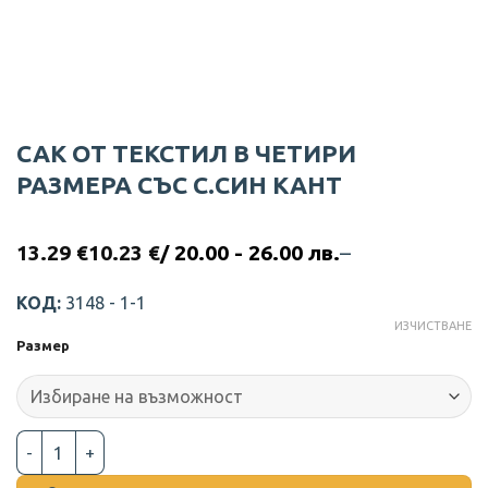
САК ОТ ТЕКСТИЛ В ЧЕТИРИ
РАЗМЕРА СЪС С.СИН КАНТ
13.29
€
10.23
€
/ 20.00 - 26.00 лв.
–
Price
range:
10.23 €
КОД:
3148 - 1-1
through
ИЗЧИСТВАНЕ
13.29 €
Размер
количество за САК ОТ ТЕКСТИЛ В ЧЕТИРИ РАЗМЕРА СЪС С.