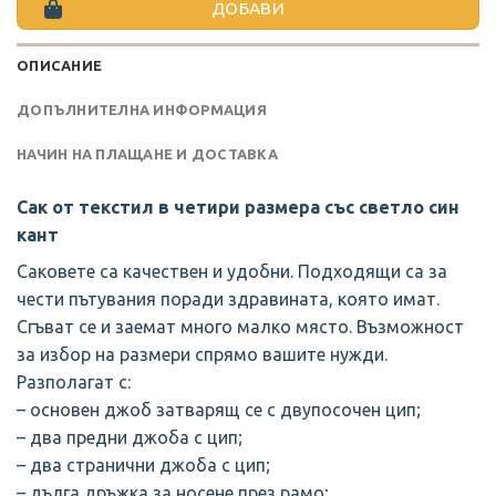
ДОБАВИ
ОПИСАНИЕ
ДОПЪЛНИТЕЛНА ИНФОРМАЦИЯ
НАЧИН НА ПЛАЩАНЕ И ДОСТАВКА
Сак от текстил в четири размера със светло син
кант
Саковете са качествен и удобни. Подходящи са за
чести пътувания поради здравината, която имат.
Сгъват се и заемат много малко място. Възможност
за избор на размери спрямо вашите нужди.
Разполагат с:
– основен джоб затварящ се с двупосочен цип;
– два предни джоба с цип;
– два странични джоба с цип;
– дълга дръжка за носене през рамо;