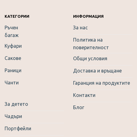
be
chosen
on
КАТЕГОРИИ
ИНФОРМАЦИЯ
the
Ръчен
За нас
product
багаж
page
Политика на
Куфари
поверителност
Сакове
Общи условия
Раници
Доставка и връщане
Чанти
Гаранция на продуктите
Контакти
За детето
Блог
Чадъри
Портфейли