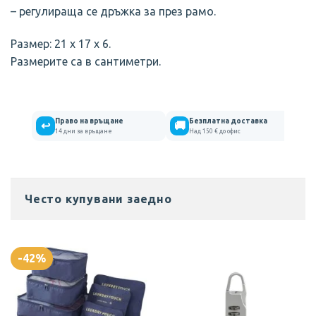
– регулираща се дръжка за през рамо.
Размер: 21 х 17 х 6.
Размерите са в сантиметри.
Право на връщане
Безплатна доставка
↩
🚚
14 дни за връщане
Над 150 € до офис
Отизиви на клиенти
Често купувани заедно
МЪЖКА ЧАНТА ОТ ЕСТЕСТВЕНА КОЖА С ДРЪЖКА
Миглена
Rating: 5/5
-42%
Страхотна е
Чантичката е много удобна и има много отделения.
Tue Jun 02 2026 16:13:40 GMT+0000 (Coordinated Universa
МЪЖКА ЧАНТА ОТ ЕСТЕСТВЕНА КОЖА С ДРЪЖКА