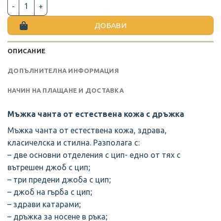
количество за МЪЖКА ЧАНТА ОТ ЕСТЕСТВЕНА КОЖА С Д
ДОБАВИ
ОПИСАНИЕ
ДОПЪЛНИТЕЛНА ИНФОРМАЦИЯ
НАЧИН НА ПЛАЩАНЕ И ДОСТАВКА
Мъжка чанта от естествена кожа с дръжка
Мъжка чанта от естествена кожа, здрава,
класичелска и стилна. Разполага с:
– две основни отделения с цип- едно от тях с
вътрешен джоб с цип;
– три предени джоба с цип;
– джоб на гърба с цип;
– здрави катарами;
– дръжка за носене в ръка;