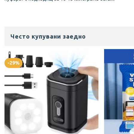
Отизиви на клиенти
Често купувани заедно
КУФАР ЗА РЪЧЕН БАГАЖ 53X38X20 В НЯКОЛКО ЦВЯТА
Александра
Rating: 5/5
-29%
Тъкмо
Точният куфар за ръчен багаж
Wed May 06 2026 18:20:57 GMT+0000 (Coordinated Univers
КУФАР ЗА РЪЧЕН БАГАЖ 53X38X20 В НЯКОЛКО ЦВЯТА
Джулиана
Rating: 5/5
Супер е!!! Много съм доволна!!!
Страхотен!!
Fri May 01 2026 09:09:52 GMT+0000 (Coordinated Universa
КУФАР ЗА РЪЧЕН БАГАЖ 53X38X20 В НЯКОЛКО ЦВЯТА