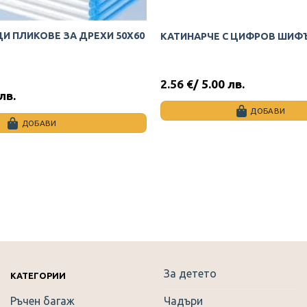
И ПЛИКОВЕ ЗА ДРЕХИ 50Х60
КАТИНАРЧЕ С ЦИФРОВ ШИФ
2.56
€
/ 5.00 лв.
al Time)
 лв.
ДОБАВИ
ДОБАВИ
al Time)
За детето
КАТЕГОРИИ
 Time)
Ръчен багаж
Чадъри