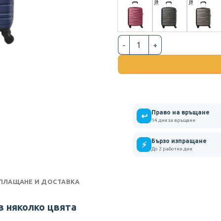
количество за КУФАР ЗА Р
Право на връщане
↩
14 дни за връщане
Бързо изпращане
⚡
До 2 работни дни
 ПЛАЩАНЕ И ДОСТАВКА
в няколко цвята