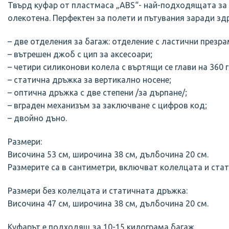
Твърд куфар от пластмаса „ABS“- най-подходящата за 
олекотена. Перфектен за полети и пътувания заради здр
– две отделения за багаж: отделение с ластични презра
– вътрешен джоб с цип за аксесоари;
– четири силиконови колела с въртящи се глави на 360 
– статична дръжка за вертикално носене;
– оптична дръжка с две степени /за дърпане/;
– вграден механизъм за заключване с цифров код;
– двойно дъно.
Размери:
Височина 53 см, широчина 38 см, дълбочина 20 см.
Размерите са в сантиметри, включват колелцата и ста
Размери без колелцата и статичната дръжка:
Височина 47 см, широчина 38 см, дълбочина 20 см.
Куфарът е подходящ за 10-15 килограма багаж.