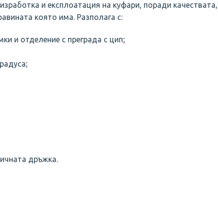
изработка и експлоатация на куфари, поради качествата,
авината която има. Разполага с:
мки и отделение с преграда с цип;
градуса;
тичната дръжка.