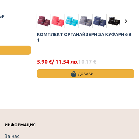
ЪР
КОМПЛЕКТ ОРГАНАЙЗЕРИ ЗА КУФАРИ 6 В
1
5.90
€
/ 11.54 лв.
10.17
€
Original
Текущата
price
цена
was:
е:
ДОБАВИ
10.17 €.
5.90 €.
This
product
has
multiple
variants.
The
options
ИНФОРМАЦИЯ
may
За нас
be