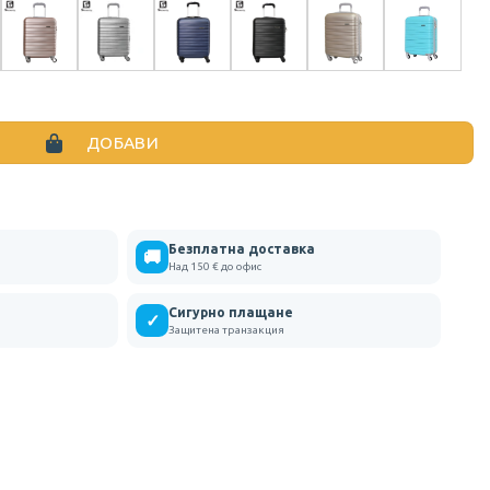
ЪЧЕН БАГАЖ 53X38X20 В НЯКОЛКО ЦВЯТА
ДОБАВИ
Безплатна доставка
🚚
Над 150 € до офис
Сигурно плащане
✓
Защитена транзакция