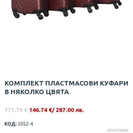
КОМПЛЕКТ ПЛАСТМАСОВИ КУФАРИ
В НЯКОЛКО ЦВЯТА
171.79
€
146.74
€
/ 287.00 лв.
Original
Текущата
price
цена
was:
е:
КОД:
2052-4
171.79 €.
146.74 €.
ИЗЧИСТВАНЕ