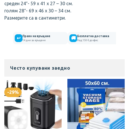
среден 24″- 59 х 41 х 27 – 30 см.
голям 28″- 69 х 46 х 30 – 34 см.
Размерите са в сантиметри.
Право на връщане
Безплатна доставка
↩
🚚
14 дни за връщане
Над 150 € до офис
Отизиви на клиенти
Често купувани заедно
КОМПЛЕКТ ПЛАСТМАСОВИ КУФАРИ В НЯКОЛКО ЦВЯТА
Ангелинка Янакиева
Rating: 5/5
-29%
Прекрасни! Коректно обслужване
Tue Nov 05 2024 06:03:26 GMT+0000 (Coordinated Universa
КОМПЛЕКТ ПЛАСТМАСОВИ КУФАРИ В НЯКОЛКО ЦВЯТА
Елена Каврошилова
Rating: 5/5