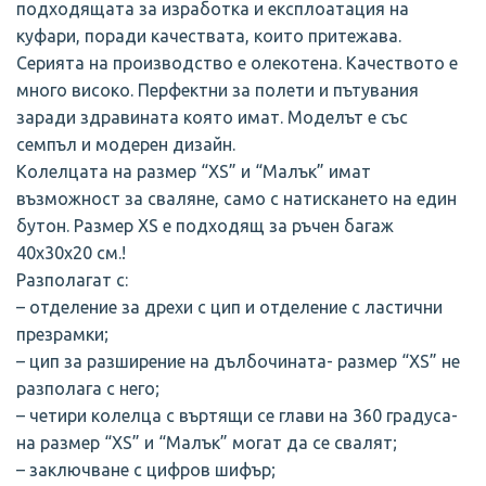
подходящата за изработка и експлоатация на
куфари, поради качествата, които притежава.
Серията на производство е олекотена. Качеството е
много високо. Перфектни за полети и пътувания
заради здравината която имат. Моделът е със
семпъл и модерен дизайн.
Колелцата на размер “XS” и “Малък” имат
възможност за сваляне, само с натискането на един
бутон. Размер XS е подходящ за ръчен багаж
40х30х20 см.!
Разполагат с:
– отделение за дрехи с цип и отделение с ластични
презрамки;
– цип за разширение на дълбочината- размер “XS” не
разполага с него;
– четири колелца с въртящи се глави нa 360 градуса-
на размер “XS” и “Малък” могат да се свалят;
– заключване с цифров шифър;