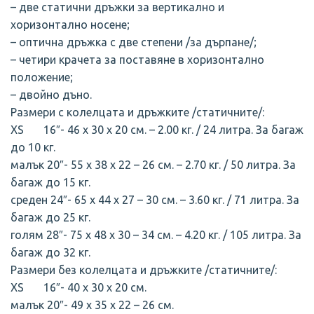
– две статични дръжки за вертикално и
хоризонтално носене;
– оптична дръжка с две степени /за дърпане/;
– четири крачета за поставяне в хоризонтално
положение;
– двойно дъно.
Размери с колелцата и дръжките /статичните/:
XS 16″- 46 х 30 х 20 см. – 2.00 кг. / 24 литра. За багаж
до 10 кг.
малък 20″- 55 х 38 х 22 – 26 см. – 2.70 кг. / 50 литра. За
багаж до 15 кг.
среден 24″- 65 х 44 х 27 – 30 см. – 3.60 кг. / 71 литра. За
багаж до 25 кг.
голям 28″- 75 х 48 х 30 – 34 см. – 4.20 кг. / 105 литра. За
багаж до 32 кг.
Размери без колелцата и дръжките /статичните/:
XS 16″- 40 х 30 х 20 см.
малък 20″- 49 х 35 х 22 – 26 см.