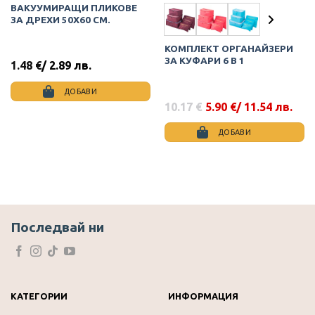
ВАКУУМИРАЩИ ПЛИКОВЕ
Mon Sep 16 2024 09:56:51 GMT+0000 (Coordinated Univers
ЗА ДРЕХИ 50Х60 СМ.
КОМПЛЕКТ ОРГАНАЙЗЕРИ
ЗА КУФАРИ 6 В 1
1.48
€
/ 2.89 лв.
ДОБАВИ
10.17
€
5.90
€
/ 11.54 лв.
Original
Текущата
price
цена
was:
е:
ДОБАВИ
10.17 €.
5.90 €.
This
product
has
multiple
variants.
The
Последвай ни
options
may
be
chosen
on
КАТЕГОРИИ
ИНФОРМАЦИЯ
the