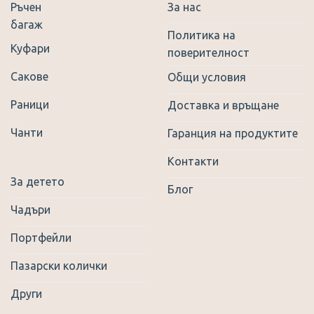
Ръчен
За нас
product
багаж
page
Политика на
Куфари
поверителност
Сакове
Общи условия
Раници
Доставка и връщане
Чанти
Гаранция на продуктите
Контакти
За детето
Блог
Чадъри
Портфейли
Пазарски колички
Други