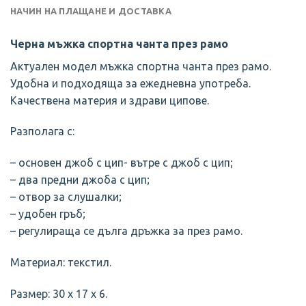
НАЧИН НА ПЛАЩАНЕ И ДОСТАВКА
Черна мъжка спортна чантa през рамо
Актуален модел мъжка спортна чанта през рамо.
Удобна и подходяща за ежедневна употреба.
Качествена материя и здрави ципове.
Разполага с:
– основен джоб с цип- вътре с джоб с цип;
– два предни джоба с цип;
– отвор за слушалки;
– удобен гръб;
– регулираща се дълга дръжка за през рамо.
Материал: текстил.
Размер: 30 х 17 х 6.