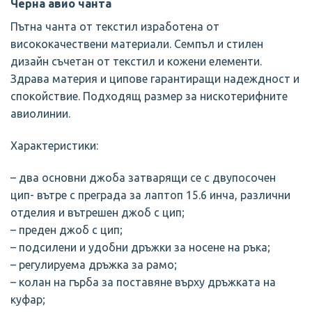
Черна авио чанта
Пътна чанта от текстил изработена от
висококачествени материали. Семпъл и стилен
дизайн съчетан от текстил и кожени елементи.
Здрава материя и ципове гарантиращи надеждност и
спокойствие. Подходящ размер за нискотерифните
авиолинии.
Характеристики:
– два основни джоба затварящи се с двупосочен
цип- вътре с преграда за лаптоп 15.6 инча, различни
отделия и вътрешен джоб с цип;
– преден джоб с цип;
– подсилени и удобни дръжки за носене на ръка;
– регулируема дръжка за рамо;
– колан на гърба за поставяне върху дръжката на
куфар;