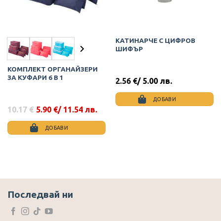
КАТИНАРЧЕ С ЦИФРОВ
ШИФЪР
КОМПЛЕКТ ОРГАНАЙЗЕРИ
ЗА КУФАРИ 6 В 1
2.56
€
/ 5.00 лв.
ДОБАВИ
10.17
€
5.90
€
/ 11.54 лв.
Original
Текущата
price
цена
was:
е:
ДОБАВИ
10.17 €.
5.90 €.
This
product
has
multiple
variants.
The
Последвай ни
options
may