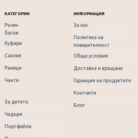
be
chosen
on
КАТЕГОРИИ
ИНФОРМАЦИЯ
the
Ръчен
За нас
product
багаж
page
Политика на
Куфари
поверителност
Сакове
Общи условия
Раници
Доставка и връщане
Чанти
Гаранция на продуктите
Контакти
За детето
Блог
Чадъри
Портфейли