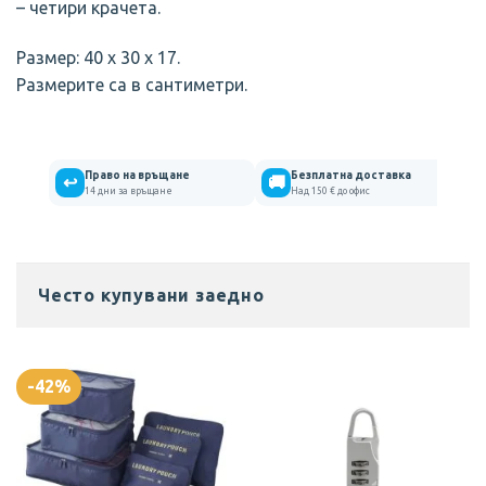
– четири крачета.
Размер: 40 х 30 х 17.
Размерите са в сантиметри.
Право на връщане
Безплатна доставка
↩
🚚
14 дни за връщане
Над 150 € до офис
Често купувани заедно
-42%