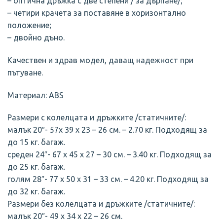
– оптична дръжка с две степени / за дърпане/;
– четири крачета за поставяне в хоризонтално
положение;
– двойно дъно.
Качествен и здрав модел, даващ надежност при
пътуване.
Материал: ABS
Размери с колелцата и дръжките /статичните/:
малък 20″- 57х 39 х 23 – 26 см. – 2.70 кг. Подходящ за
до 15 кг. багаж.
среден 24″- 67 х 45 х 27 – 30 см. – 3.40 кг. Подходящ за
до 25 кг. багаж.
голям 28″- 77 х 50 х 31 – 33 см. – 4.20 кг. Подходящ за
до 32 кг. багаж.
Размери без колелцата и дръжките /статичните/:
малък 20″- 49 х 34 х 22 – 26 см.