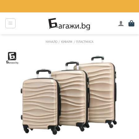
Skip
to
content
НАЧАЛО
/
КУФАРИ
/
ПЛАСТМАСА