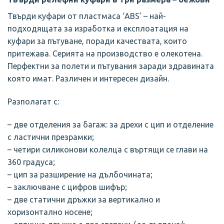
Твърди куфари от пластмаса ‘ABS’ – най-
подходящата за изработка и експлоатация на
куфари за пътуване, поради качествата, които
притежава. Серията на производство е олекотена.
Перфектни за полети и пътувания заради здравината
която имат. Различен и интересен дизайн.
Разполагат с:
– две отделения за багаж: за дрехи с цип и отделение
с ластични презрамки;
– четири силиконови колелца с въртящи се глави нa
360 градуса;
– цип за разширение на дълбочината;
– заключване с цифров шифър;
– две статични дръжки за вертикално и
хоризонтално носене;