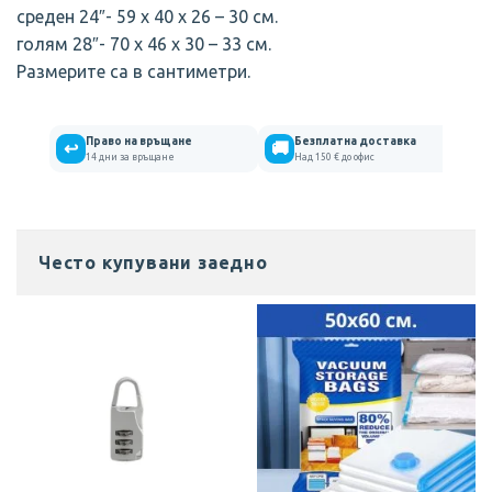
среден 24″- 59 х 40 х 26 – 30 см.
голям 28″- 70 х 46 х 30 – 33 см.
Размерите са в сантиметри.
Право на връщане
Безплатна доставка
↩
🚚
14 дни за връщане
Над 150 € до офис
Често купувани заедно