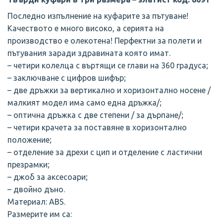
Последно изпълнение на куфарите за пътуване!
Качеството е много високо, а серията на
производство е олекотена! Перфектни за полети и
пътувания заради здравината която имат.
– четири колелца с въртящи се глави нa 360 градуса;
– заключване с цифров шифър;
– две дръжки за вертикално и хоризонтално носене /
малкият модел има само една дръжка/;
– оптична дръжка с две степени / за дърпане/;
– четири крачета за поставяне в хоризонтално
положение;
– отделение за дрехи с цип и отделение с ластични
презрамки;
– джоб за аксесоари;
– двойно дъно.
Материал: ABS.
Размерите им са: