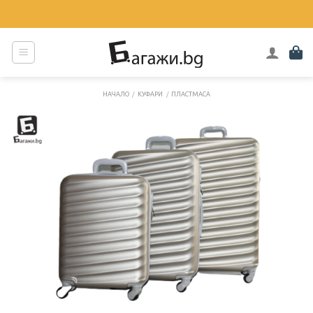
Skip
to
content
НАЧАЛО
/
КУФАРИ
/
ПЛАСТМАСА