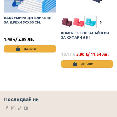
ВАКУУМИРАЩИ ПЛИКОВЕ
ЗА ДРЕХИ 50Х60 СМ.
КОМПЛЕКТ ОРГАНАЙЗЕРИ
ЗА КУФАРИ 6 В 1
1.48
€
/ 2.89 лв.
ДОБАВИ
10.17
€
5.90
€
/ 11.54 лв.
Original
Текущата
price
цена
was:
е:
ДОБАВИ
10.17 €.
5.90 €.
This
product
has
multiple
variants.
The
Последвай ни
options
may
be