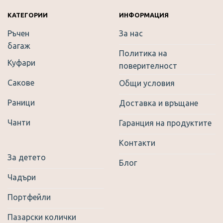
chosen
on
КАТЕГОРИИ
ИНФОРМАЦИЯ
the
Ръчен
За нас
product
багаж
page
Политика на
Куфари
поверителност
Сакове
Общи условия
Раници
Доставка и връщане
Чанти
Гаранция на продуктите
Контакти
За детето
Блог
Чадъри
Портфейли
Пазарски колички