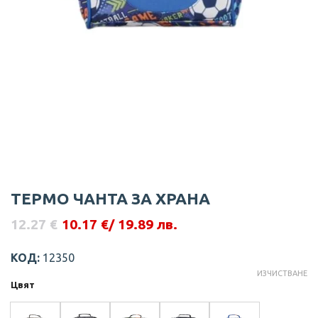
ТЕРМО ЧАНТА ЗА ХРАНА
12.27
€
10.17
€
/ 19.89 лв.
Original
Текущата
price
цена
was:
е:
КОД:
12350
12.27 €.
10.17 €.
ИЗЧИСТВАНЕ
Цвят