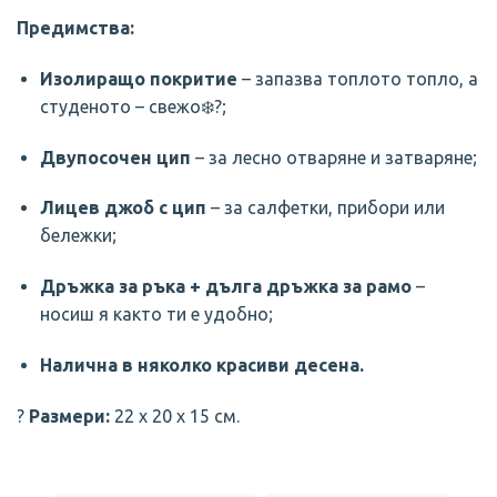
Предимства:
Изолиращо покритие
– запазва топлото топло, а
студеното – свежо❄️?;
Двупосочен цип
– за лесно отваряне и затваряне;
Лицев джоб с цип
– за салфетки, прибори или
бележки;
Дръжка за ръка + дълга дръжка за рамо
–
носиш я както ти е удобно;
Налична в няколко красиви десена.
?
Размери:
22 x 20 x 15 см.