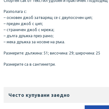
Спортен сак от текстил удобен и практичен. Подходящ 
Разполага с:
– основен джоб затварящ се с двупосочен цип;
– преден джоб с цип;
– страничен джоб с мрежа;
– дълга дръжка през рамо;
– мека дръжка за носене на ръка.
Размерите: дължина: 51; височина: 29; широчина: 25
Размерите са в сантиметри.
Често купувани заедно