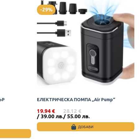
-29%
ЪР
ЕЛЕКТРИЧЕСКА ПОМПА „Air Pump“
19.94
€
28.12
€
Original
Текущата
/ 39.00 лв.
/ 55.00 лв.
price
цена
was:
е:
ДОБАВИ
28.12 €
19.94 €
/
/