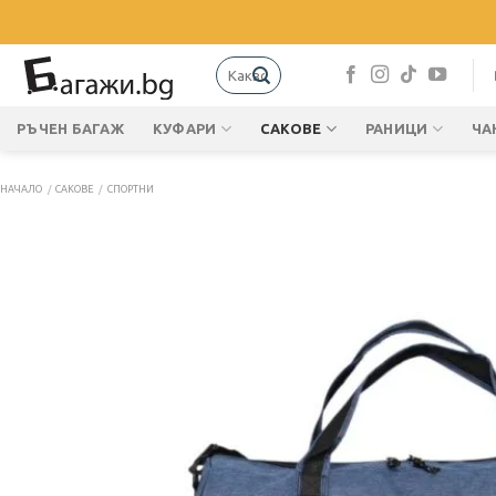
Skip
to
content
Търсене
за:
РЪЧЕН БАГАЖ
КУФАРИ
САКОВЕ
РАНИЦИ
ЧА
НАЧАЛО
/
САКОВЕ
/
СПОРТНИ