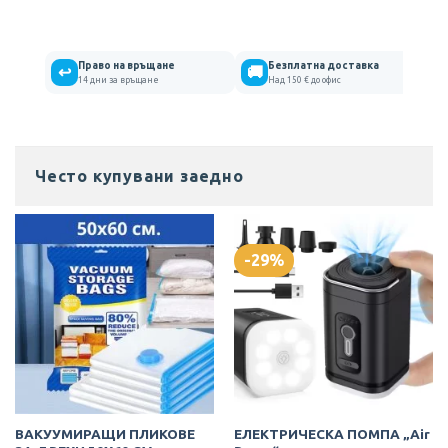
Право на връщане
Безплатна доставка
↩
🚚
14 дни за връщане
Над 150 € до офис
Често купувани заедно
-29%
ВАКУУМИРАЩИ ПЛИКОВЕ
ЕЛЕКТРИЧЕСКА ПОМПА „Air