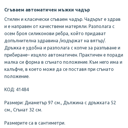
Сгъваем автоматичен мъжки чадър
Стилен и класически сгъваем чадър. Чадърът е здрав
и е направен от качествени матеряли. Разполага с
осем броя силиконови ребра, който придават
допълнителна здравина /издържат на вятър/.
Дръжка е удобна и разполага с копче за разпъване и
прибиране– изцяло автоматичен. Практичен е поради
малка си форма в сгънато положение. Към него има и
калъфче, в което може да се поставя при сгънато
положение.
КОД: 41484
Размери: Диаметър 97 см., Дължина с дръжката 52
см., Сгънат 32 см.
Размерите са в сантиметри.