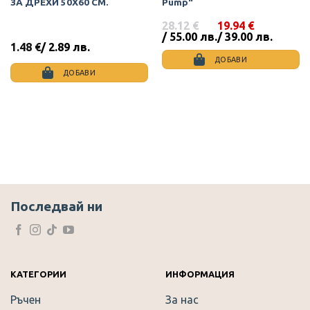
ЗА ДРЕХИ 50Х60 СМ.
Pump“
28.12
€
19.94
€
Original
Текущата
/ 55.00 лв.
/ 39.00 лв.
price
цена
1.48
€
/ 2.89 лв.
was:
е:
ДОБАВИ
28.12 €
19.94 €
ДОБАВИ
/
/
55.00
39.00
лв..
лв..
Последвай ни
КАТЕГОРИИ
ИНФОРМАЦИЯ
Ръчен
За нас