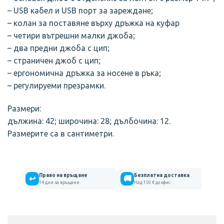
– USB кабел и USB порт за зареждане;
– колан за поставяне върху дръжка на куфар
– четири вътрешни малки джоба;
– два предни джоба с цип;
– страничен джоб с цип;
– ергономична дръжка за носене в ръка;
– регулируеми презрамки.
Размери:
дължина: 42; широчина: 28; дълбочина: 12.
Размерите са в сантиметри.
Право на връщане
Безплатна доставка
↩
🚚
14 дни за връщане
Над 150 € до офис