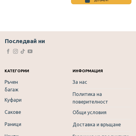
was:
е:
ДОБАВИ
10.17 €.
5.90 €.
This
product
has
multiple
variants.
The
Последвай ни
options
may
be
chosen
on
КАТЕГОРИИ
ИНФОРМАЦИЯ
the
Ръчен
За нас
product
багаж
page
Политика на
Куфари
поверителност
Сакове
Общи условия
Раници
Доставка и връщане