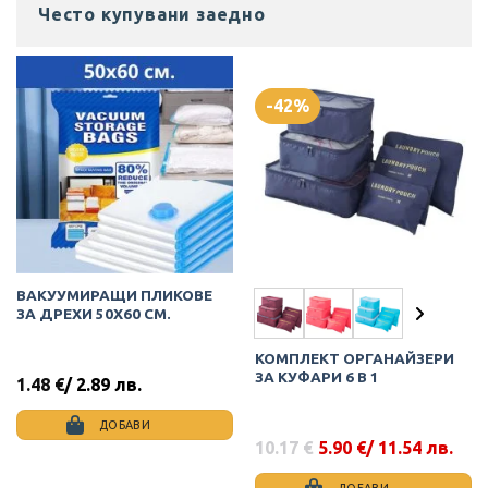
Често купувани заедно
-42%
ВАКУУМИРАЩИ ПЛИКОВЕ
ЗА ДРЕХИ 50Х60 СМ.
КОМПЛЕКТ ОРГАНАЙЗЕРИ
ЗА КУФАРИ 6 В 1
1.48
€
/ 2.89 лв.
ДОБАВИ
10.17
€
5.90
€
/ 11.54 лв.
Original
Текущата
price
цена