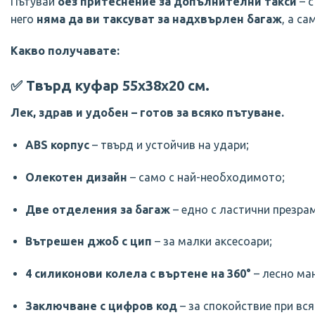
Пътувай
без притеснение за допълнителни такси
– с
него
няма да ви таксуват за надхвърлен багаж
, а са
Какво получавате:
✅
Твърд куфар 55х38х20 см.
Лек, здрав и удобен – готов за всяко пътуване.
ABS корпус
– твърд и устойчив на удари;
Олекотен дизайн
– само с най-необходимото;
Две отделения за багаж
– едно с ластични презрам
Вътрешен джоб с цип
– за малки аксесоари;
4 силиконови колела с въртене на 360°
– лесно ма
Заключване с цифров код
– за спокойствие при вся