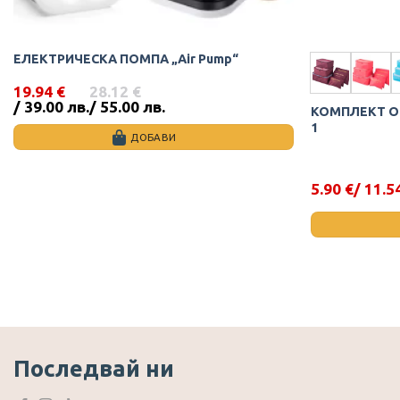
ЕЛЕКТРИЧЕСКА ПОМПА „Air Pump“
19.94
€
28.12
€
Original
Текущата
/ 39.00 лв.
/ 55.00 лв.
КОМПЛЕКТ ОР
price
цена
1
was:
е:
ДОБАВИ
28.12 €
19.94 €
/
/
55.00
39.00
5.90
€
/ 11.5
Original
Текущата
лв..
лв..
price
цена
was:
е:
10.17 €.
5.90 €.
This
product
has
multiple
variants.
The
Последвай ни
options
may