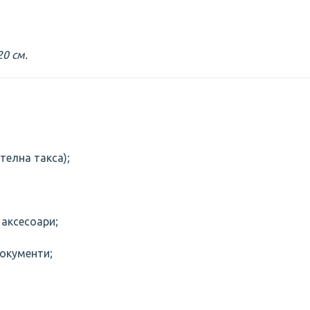
20 см.
телна такса);
 аксесоари;
документи;