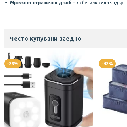
Мрежест страничен джоб
– за бутилка или чадър.
Често купувани заедно
-29%
-42%