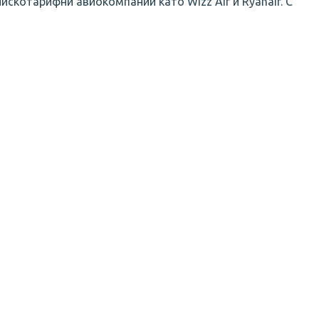
искотарифни авиокомпании като Wizz Air и Ryanair. С