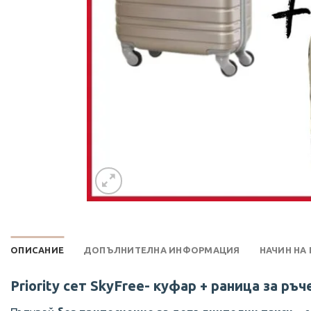
ОПИСАНИЕ
ДОПЪЛНИТЕЛНА ИНФОРМАЦИЯ
НАЧИН НА
Priority сет SkyFree- куфар + раница за ръ