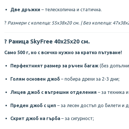
Две дръжки
– телескопична и статична.
?
Размери с колелца: 55x38x20 см. | Без колелца: 47x38x
?
Раница SkyFree 40х25х20 см.
Само 500 г, но с всичко нужно за кратко пътуване!
Перфектният размер за ръчен багаж
(без допълни
Голям основен джоб
– побира дрехи за 2-3 дни;
Лицев джоб с вътрешни отделения
– за техника и
Преден джоб с цип
– за лесен достъп до билети и 
Скрит джоб на гърба
– за сигурност;