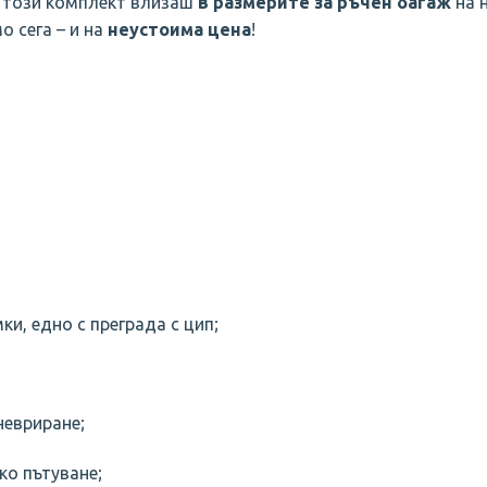
 този комплект влизаш
в размерите за ръчен багаж
на н
мо сега – и на
неустоима цена
!
ки, едно с преграда с цип;
невриране;
ко пътуване;