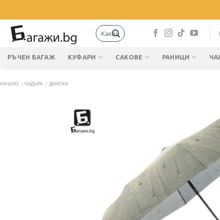
Skip
to
content
Търсене
за:
РЪЧЕН БАГАЖ
КУФАРИ
САКОВЕ
РАНИЦИ
ЧА
НАЧАЛО
/
ЧАДЪРИ
/
ДАМСКИ