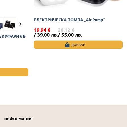
ЕЛЕКТРИЧЕСКА ПОМПА „Air Pump“
19.94
€
28.12
€
Original
Текущата
/ 39.00 лв.
/ 55.00 лв.
 КУФАРИ 6 В
price
цена
was:
е:
ДОБАВИ
28.12 €
19.94 €
/
/
55.00
39.00
лв..
лв..
ИНФОРМАЦИЯ