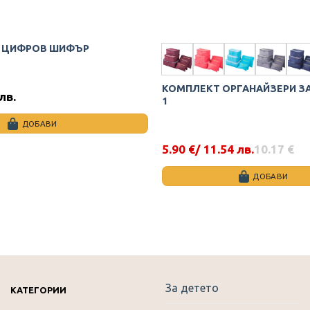
С ЦИФРОВ ШИФЪР
КОМПЛЕКТ ОРГАНАЙЗЕРИ ЗА
 лв.
1
ДОБАВИ
5.90
€
/ 11.54 лв.
10.17
€
Original
Текущата
price
цена
was:
е:
ДОБАВИ
10.17 €.
5.90 €.
This
product
has
multiple
variants.
The
За детето
options
КАТЕГОРИИ
may