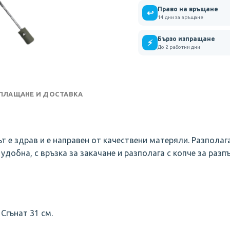
Право на връщане
↩
14 дни за връщане
Бързо изпращане
⚡
До 2 работни дни
 ПЛАЩАНЕ И ДОСТАВКА
рът е здрав и е направен от качествени матеряли. Разпола
добна, с връзка за закачане и разполага с копче за раз
Сгънат 31 см.