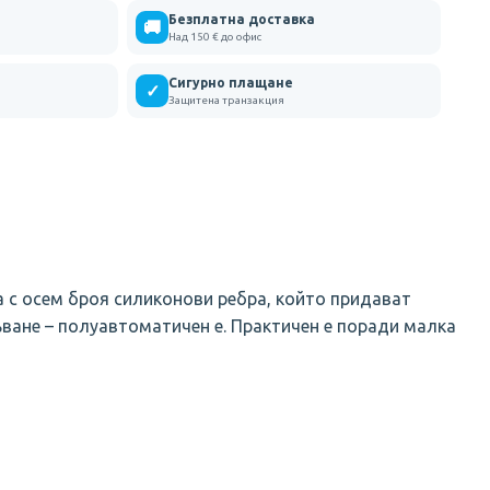
Безплатна доставка
🚚
Над 150 € до офис
Сигурно плащане
✓
Защитена транзакция
га с осем броя силиконови ребра, който придават
пъване – полуавтоматичен е. Практичен е поради малка