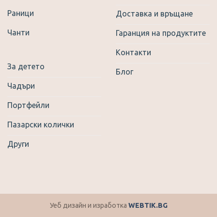
Раници
Доставка и връщане
Чанти
Гаранция на продуктите
Контакти
За детето
Блог
Чадъри
Портфейли
Пазарски колички
Други
Уеб дизайн и изработка
WEBTIK.BG