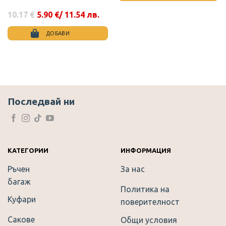
28.12 €
19.94 €
/
/
10.17
€
5.90
€
/ 11.54 лв.
55.00
39.00
Original
Текущата
лв..
лв..
price
цена
was:
е:
ДОБАВИ
10.17 €.
5.90 €.
This
product
has
multiple
variants.
The
Последвай ни
options
may
be
chosen
on
КАТЕГОРИИ
ИНФОРМАЦИЯ
the
Ръчен
За нас
product
багаж
page
Политика на
Куфари
поверителност
Сакове
Общи условия