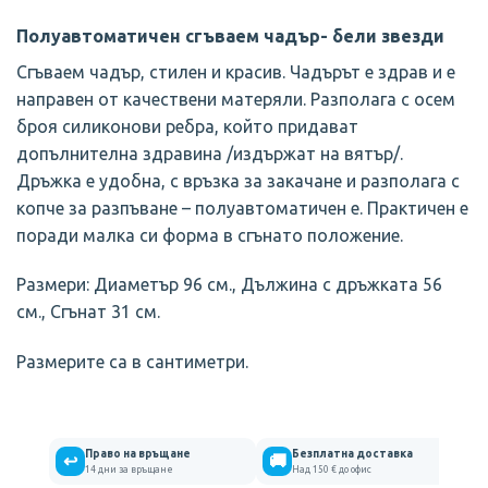
Полуавтоматичен сгъваем чадър- бели звезди
Сгъваем чадър, стилен и красив. Чадърът е здрав и е
направен от качествени матеряли. Разполага с осем
броя силиконови ребра, който придават
допълнителна здравина /издържат на вятър/.
Дръжка е удобна, с връзка за закачане и разполага с
копче за разпъване – полуавтоматичен е. Практичен е
поради малка си форма в сгънато положение.
Размери: Диаметър 96 см., Дължина с дръжката 56
см., Сгънат 31 см.
Размерите са в сантиметри.
Право на връщане
Безплатна доставка
↩
🚚
14 дни за връщане
Над 150 € до офис