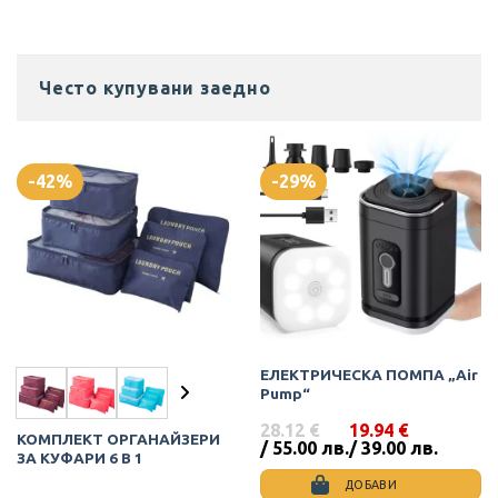
Често купувани заедно
-42%
-29%
ЕЛЕКТРИЧЕСКА ПОМПА „Air
Pump“
28.12
€
19.94
€
КОМПЛЕКТ ОРГАНАЙЗЕРИ
Original
Текущата
/ 55.00 лв.
/ 39.00 лв.
ЗА КУФАРИ 6 В 1
price
цена
was:
е:
ДОБАВИ