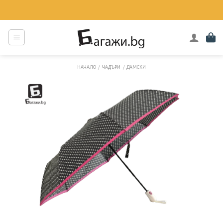
Skip
to
content
НАЧАЛО
/
ЧАДЪРИ
/
ДАМСКИ