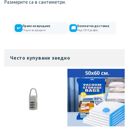
Размерите са в сантиметри.
Право на връщане
Безплатна доставка
↩
🚚
14 дни за връщане
Над 150 € до офис
Често купувани заедно