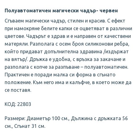
Полуавтоматичен магически чадър- червен
Сгъваем магически чадър, стилен и красив. С ефект
при намокряне белите капки се оцветяват в различни
цветове. Чадърът е здрав и е направен от качествени
матеряли. Разполага с осем броя силиконови ребра,
който придават допълнителна здравина /издържат
на вятър/. Дръжка е удобна, с връзка за закачане и
разполага с копче за разпъване – полуавтоматичен.
Практичен е поради малка си форма в сгънато
положение. Към него има и калъфче, в което може да
се поставя.
КОД: 22803
Размери: Диаметър 100 см., Дължина с дръжката 56
см., Сгънат 31 см.