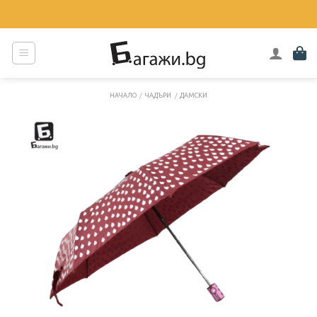
Skip
to
content
НАЧАЛО
/
ЧАДЪРИ
/
ДАМСКИ