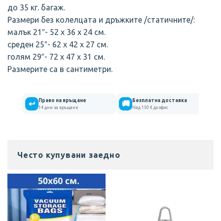
до 35 кг. багаж.
Размери без колелцата и дръжките /статичните/:
малък 21″- 52 х 36 х 24 см.
среден 25″- 62 х 42 х 27 см.
голям 29″- 72 х 47 х 31 см.
Размерите са в сантиметри.
Право на връщане
Безплатна доставка
↩
🚚
14 дни за връщане
Над 150 € до офис
Често купувани заедно