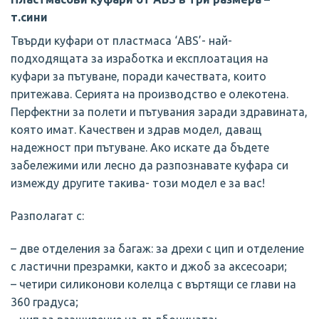
т.сини
Твърди куфари от пластмаса ‘ABS’- най-
подходящата за изработка и експлоатация на
куфари за пътуване, поради качествата, които
притежава. Серията на производство е олекотена.
Перфектни за полети и пътувания заради здравината,
която имат. Качествен и здрав модел, даващ
надежност при пътуване. Ако искате да бъдете
забележими или лесно да разпознавате куфара си
измежду другите такива- този модел е за вас!
Разполагат с:
– две отделения за багаж: за дрехи с цип и отделение
с ластични презрамки, както и джоб за аксесоари;
– четири силиконови колелца с въртящи се глави нa
360 градуса;