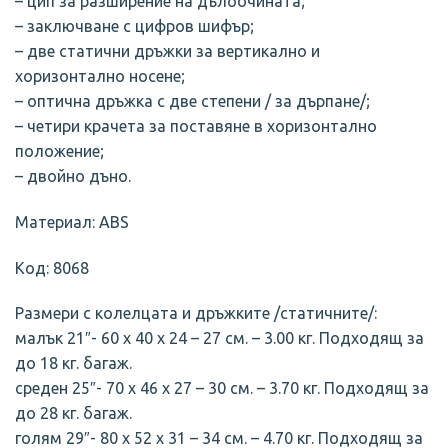
– цип за разширение на дълбочината;
– заключване с цифров шифър;
– две статични дръжки за вертикално и
хоризонтално носене;
– оптична дръжка с две степени / за дърпане/;
– четири крачета за поставяне в хоризонтално
положение;
– двойно дъно.
Материал: ABS
Код: 8068
Размери с колелцата и дръжките /статичните/:
малък 21″- 60 х 40 х 24 – 27 см. – 3.00 кг. Подходящ за
до 18 кг. багаж.
среден 25″- 70 х 46 х 27 – 30 см. – 3.70 кг. Подходящ за
до 28 кг. багаж.
голям 29″- 80 х 52 х 31 – 34 см. – 4.70 кг. Подходящ за