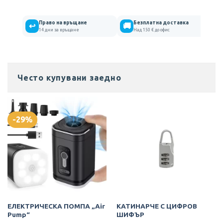
Право на връщане
Безплатна доставка
↩
🚚
14 дни за връщане
Над 150 € до офис
Често купувани заедно
-29%
ЕЛЕКТРИЧЕСКА ПОМПА „Air
КАТИНАРЧЕ С ЦИФРОВ
Pump“
ШИФЪР