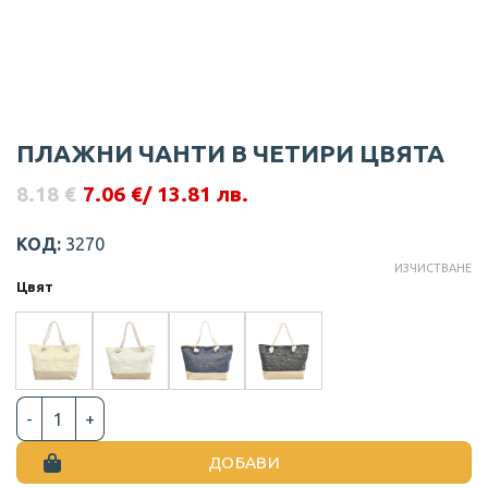
ПЛАЖНИ ЧАНТИ В ЧЕТИРИ ЦВЯТА
8.18
€
7.06
€
/ 13.81 лв.
Original
Текущата
price
цена
was:
е:
КОД:
3270
8.18 €.
7.06 €.
ИЗЧИСТВАНЕ
Цвят
количество за ПЛАЖНИ ЧАНТИ В ЧЕТИРИ ЦВЯТА
ДОБАВИ