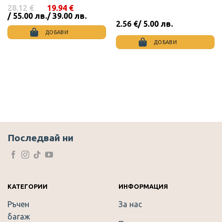
28.12
€
19.94
€
Original
Текущата
/ 55.00 лв.
/ 39.00 лв.
price
цена
2.56
€
/ 5.00 лв.
was:
е:
ДОБАВИ
28.12 €
19.94 €
ДОБАВИ
/
/
55.00
39.00
лв..
лв..
Последвай ни
КАТЕГОРИИ
ИНФОРМАЦИЯ
Ръчен
За нас
багаж