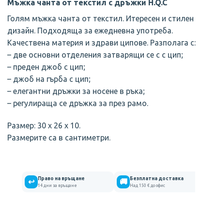
Мъжка чанта от текстил с дръжки H.Q.C
Голям мъжка чанта от текстил. Итересен и стилен
дизайн. Подходяща за ежедневна употреба.
Качествена материя и здрави ципове. Разполага с:
– две основни отделения затварящи се с с цип;
– преден джоб с цип;
– джоб на гърба с цип;
– елегантни дръжки за носене в ръка;
– регулираща се дръжка за през рамо.
Размер: 30 х 26 х 10.
Размерите са в сантиметри.
Право на връщане
Безплатна доставка
↩
🚚
14 дни за връщане
Над 150 € до офис