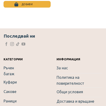
лв..
лв..
price
цена
was:
е:
ДОБАВИ
10.17 €.
5.90 €.
This
product
has
multiple
variants.
The
Последвай ни
options
may
be
chosen
on
КАТЕГОРИИ
ИНФОРМАЦИЯ
the
Ръчен
За нас
product
багаж
page
Политика на
Куфари
поверителност
Сакове
Общи условия
Раници
Доставка и връщане