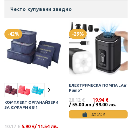
Често купувани заедно
-42%
-29%
ЕЛЕКТРИЧЕСКА ПОМПА „Air
Pump“
28.12
€
19.94
€
КОМПЛЕКТ ОРГАНАЙЗЕРИ
Original
Текущата
/ 55.00 лв.
/ 39.00 лв.
ЗА КУФАРИ 6 В 1
price
цена
was:
е:
ДОБАВИ
28.12 €
19.94 €
/
/
10.17
€
5.90
€
/ 11.54 лв.
55.00
39.00
Original
Текущата