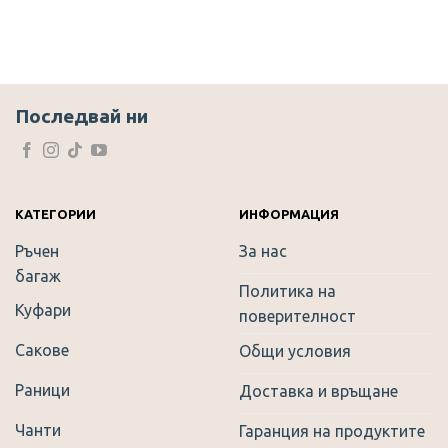
This
product
has
multiple
variants.
The
Последвай ни
options
may
be
chosen
on
КАТЕГОРИИ
ИНФОРМАЦИЯ
the
Ръчен
За нас
product
багаж
page
Политика на
Куфари
поверителност
Сакове
Общи условия
Раници
Доставка и връщане
Чанти
Гаранция на продуктите