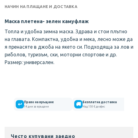
НАЧИН НА ПЛАЩАНЕ И ДОСТАВКА
Маска плетена- зелен камуфлаж
Топла и удобна зимна маска. Здрава и стои плътно
на главата. Компактна, удобна и мека, лесно може да
я пренасяте в джоба на якето си. Подходяща за лов и
риболов, туризъм, ски, моторни спортове и др.
Размер: универсален.
Право на връщане
Безплатна доставка
↩
🚚
14 дни за връщане
Над 150 € до офис
Често купувани заедно