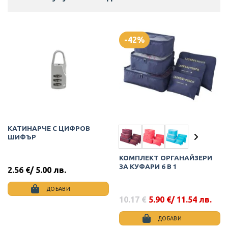
-42%
КАТИНАРЧЕ С ЦИФРОВ
ШИФЪР
КОМПЛЕКТ ОРГАНАЙЗЕРИ
ЗА КУФАРИ 6 В 1
2.56
€
/ 5.00 лв.
ДОБАВИ
10.17
€
5.90
€
/ 11.54 лв.
Original
Текущата
price
цена
was:
е:
ДОБАВИ
10.17 €.
5.90 €.