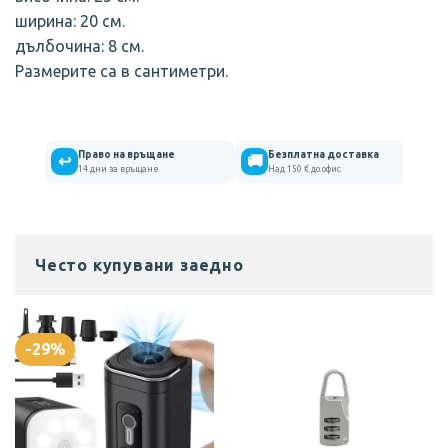
ширина: 20 см.
дълбочина: 8 см.
Размерите са в сантиметри.
Право на връщане
Безплатна доставка
↩
🚚
14 дни за връщане
Над 150 € до офис
Често купувани заедно
-29%