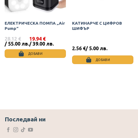
ЕЛЕКТРИЧЕСКА ПОМПА „Air
КАТИНАРЧЕ С ЦИФРОВ
Pump“
ШИФЪР
28.12
€
19.94
€
Original
Текущата
/ 55.00 лв.
/ 39.00 лв.
price
цена
2.56
€
/ 5.00 лв.
was:
е:
ДОБАВИ
28.12 €
19.94 €
ДОБАВИ
/
/
55.00
39.00
лв..
лв..
Последвай ни