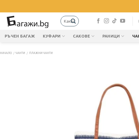
Skip
to
content
Търсене
за:
РЪЧЕН БАГАЖ
КУФАРИ
САКОВЕ
РАНИЦИ
ЧА
НАЧАЛО
/
ЧАНТИ
/
ПЛАЖНИ ЧАНТИ