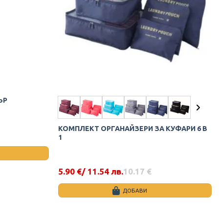
ЪР
КОМПЛЕКТ ОРГАНАЙЗЕРИ ЗА КУФАРИ 6 В
1
5.90
€
/ 11.54 лв.
10.17
€
Original
Текущата
price
цена
was:
е:
ДОБАВИ
10.17 €.
5.90 €.
This
product