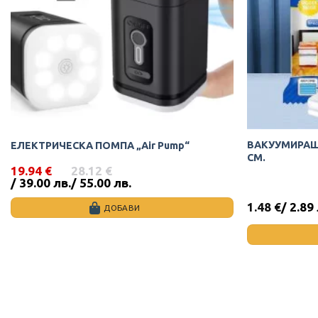
ВАКУУМИРАЩ
ЕЛЕКТРИЧЕСКА ПОМПА „Air Pump“
СМ.
19.94
€
28.12
€
Original
Текущата
/ 39.00 лв.
/ 55.00 лв.
price
цена
was:
е:
1.48
€
/ 2.89
ДОБАВИ
28.12 €
19.94 €
/
/
55.00
39.00
лв..
лв..