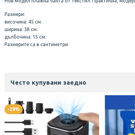
Нов модел плажна чанта от текстил. Практична, модерна
Размери:
височина: 45 см.
ширина: 38 см.
дълбочина: 15 см.
Размерите са в сантиметри.
Често купувани заедно
-29%