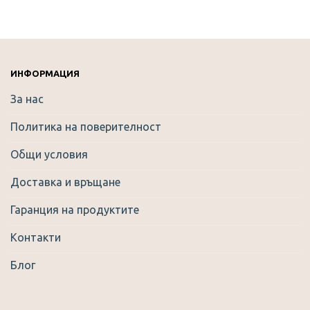
has
multiple
variants.
The
options
ИНФОРМАЦИЯ
may
За нас
be
chosen
Политика на поверителност
on
the
Общи условия
product
Доставка и връщане
page
Гаранция на продуктите
Контакти
Блог