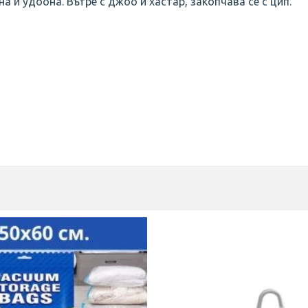
 и удобна. Вътре с джоб и хастар, закопчава се с цип.