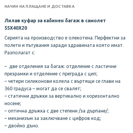
НАЧИН НА ПЛАЩАНЕ И ДОСТАВКА
Лилав куфар за кабинен багаж в самолет
55Х40Х20
Серията на производство е олекотена. Перфектни за
полети и пътувания заради здравината която имат.
Разполагат с:
– две отделения за багаж: отделение с ластични
презрамки и отделение с преграда с цип;
– четири силиконови колела с въртящи се глави на
360 градуса – могат да се свалят;
– статични дръжки за вертикално и хоризонтално
носене;
– оптична дръжка с две степени /за дърпане/;
– механизъм за заключване с цифров код;
– двойно дъно.