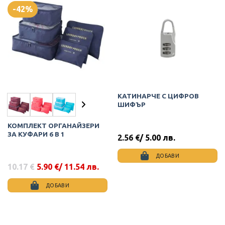
-42%
КАТИНАРЧЕ С ЦИФРОВ
ШИФЪР
КОМПЛЕКТ ОРГАНАЙЗЕРИ
ЗА КУФАРИ 6 В 1
2.56
€
/ 5.00 лв.
ДОБАВИ
10.17
€
5.90
€
/ 11.54 лв.
Original
Текущата
price
цена
was:
е:
ДОБАВИ
10.17 €.
5.90 €.
This
product
has