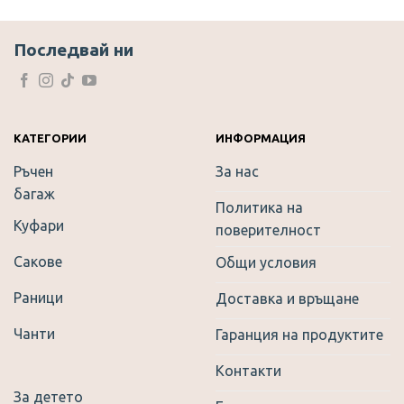
multiple
variants.
The
Последвай ни
options
may
be
chosen
on
КАТЕГОРИИ
ИНФОРМАЦИЯ
the
Ръчен
За нас
product
багаж
page
Политика на
Куфари
поверителност
Сакове
Общи условия
Раници
Доставка и връщане
Чанти
Гаранция на продуктите
Контакти
За детето