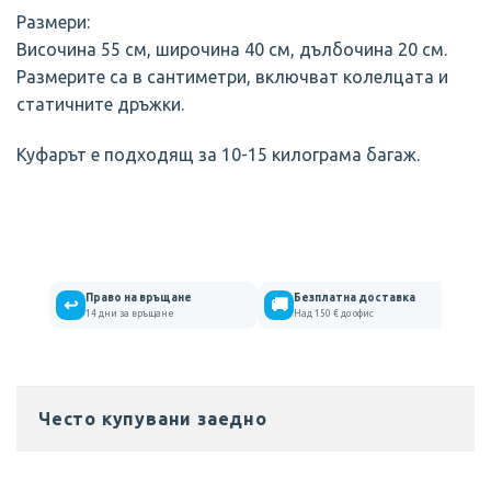
Размери:
Височина 55 см, широчина 40 см, дълбочина 20 см.
Размерите са в сантиметри, включват колелцата и
статичните дръжки.
Куфарът е подходящ за 10-15 килограма багаж.
Право на връщане
Безплатна доставка
↩
🚚
14 дни за връщане
Над 150 € до офис
Често купувани заедно