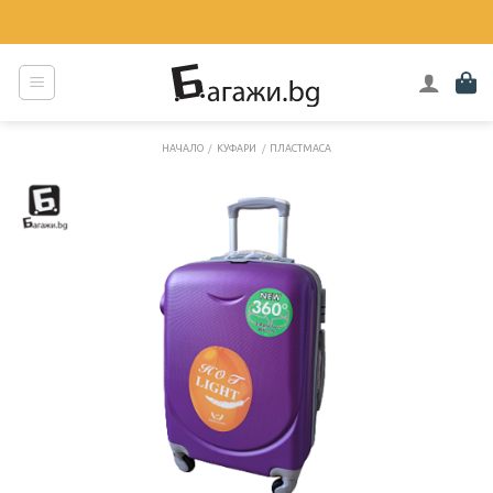
Skip
to
content
НАЧАЛО
/
КУФАРИ
/
ПЛАСТМАСА