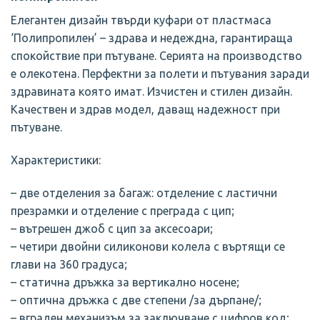
Елегантен дизайн твърди куфари от пластмаса
‘Полипропилен’ – здрава и недеждна, гарантираща
спокойствие при пътуване. Серията на производство
е олекотена. Перфектни за полети и пътувания заради
здравината която имат. Изчистен и стилен дизайн.
Качествен и здрав модел, даващ надежност при
пътуване.
Характеристики:
– две отделения за багаж: отделение с ластични
презрамки и отделение с преграда с цип;
– вътрешен джоб с цип за аксесоари;
– четири двойни силиконови колела с въртящи се
глави на 360 градуса;
– статична дръжка за вертикално носене;
– оптична дръжка с две степени /за дърпане/;
– вграден механизъм за заключване с цифров код;