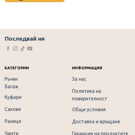
10.17 €.
5.90 €.
This
product
has
multiple
variants.
The
Последвай ни
options
may
be
chosen
on
КАТЕГОРИИ
ИНФОРМАЦИЯ
the
Ръчен
За нас
product
багаж
page
Политика на
Куфари
поверителност
Сакове
Общи условия
Раници
Доставка и връщане
Чанти
Гаранция на продуктите