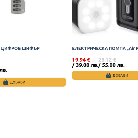
С ЦИФРОВ ШИФЪР
ЕЛЕКТРИЧЕСКА ПОМПА „Air 
19.94
€
28.12
€
Original
Текущата
/ 39.00 лв.
/ 55.00 лв.
price
цена
 лв.
was:
е:
ДОБАВИ
28.12 €
19.94 €
ДОБАВИ
/
/
55.00
39.00
лв..
лв..