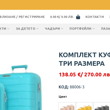
ВЛИЗАНЕ / РЕГИСТРИРАНЕ
0.00
€
/ 0.00 ЛВ.
КОНТАКТИ
НТИ
ЗА ДЕТЕТО
ЧАДЪРИ
ПОРТФЕЙЛИ
ПАЗ
КОМПЛЕКТ КУ
ТРИ РАЗМЕРА
138.05
€
/ 270.00 лв
Original
Текущата
price
цена
was:
е:
КОД:
88006-3
151.34 €.
138.05 €.
Цвят