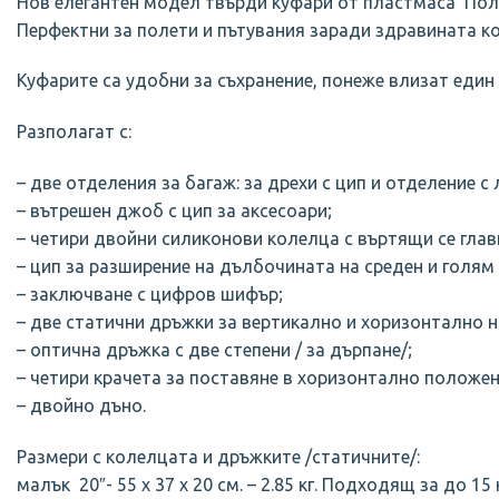
Нов елегантен модел твърди куфари от пластмаса ‘Поли
Перфектни за полети и пътувания заради здравината ко
Куфарите са удобни за съхранение, понеже влизат един 
Разполагат с:
– две отделения за багаж: за дрехи с цип и отделение с
– вътрешен джоб с цип за аксесоари;
– четири двойни силиконови колелца с въртящи се глави
– цип за разширение на дълбочината на среден и голям
– заключване с цифров шифър;
– две статични дръжки за вертикално и хоризонтално н
– оптична дръжка с две степени / за дърпане/;
– четири крачета за поставяне в хоризонтално положен
– двойно дъно.
Размери с колелцата и дръжките /статичните/:
малък 20″- 55 х 37 х 20 см. – 2.85 кг. Подходящ за до 15 к