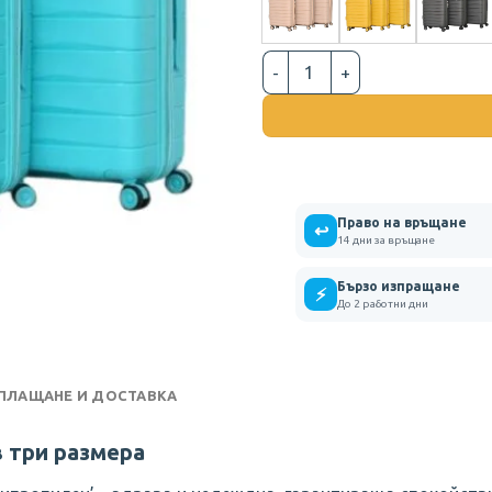
количество за КОМПЛЕКТ 
Право на връщане
↩
14 дни за връщане
Бързо изпращане
⚡
До 2 работни дни
 ПЛАЩАНЕ И ДОСТАВКА
в три размера