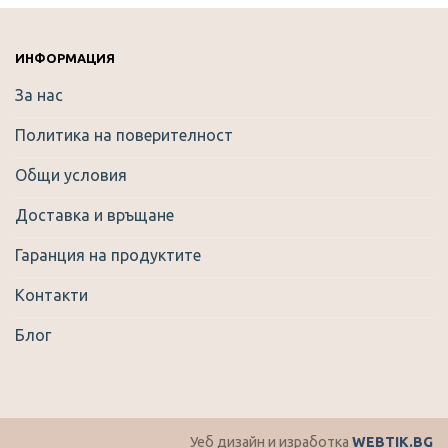
variants.
The
options
ИНФОРМАЦИЯ
may
За нас
be
chosen
Политика на поверителност
on
the
Общи условия
product
Доставка и връщане
page
Гаранция на продуктите
Контакти
Блог
Уеб дизайн и изработка
WEBTIK.BG