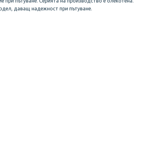
е при пътуване. Серията на производство е олекотена.
модел, даващ надежност при пътуване.