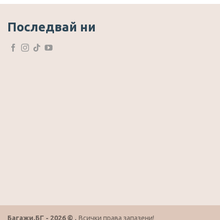
Последвай ни
Багажи.БГ - 2026 © .
Всички права запазени!