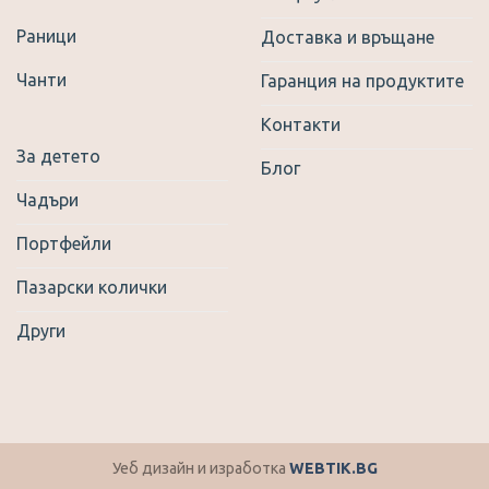
Раници
Доставка и връщане
Чанти
Гаранция на продуктите
Контакти
За детето
Блог
Чадъри
Портфейли
Пазарски колички
Други
Уеб дизайн и изработка
WEBTIK.BG