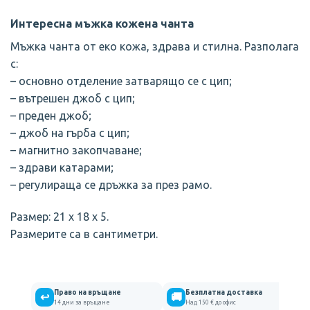
Интересна мъжка кожена чанта
Мъжка чанта от еко кожа, здрава и стилна. Разполага
с:
– основно отделение затварящо се с цип;
– вътрешен джоб с цип;
– преден джоб;
– джоб на гърба с цип;
– магнитно закопчаване;
– здрави катарами;
– регулираща се дръжка за през рамо.
Размер: 21 х 18 х 5.
Размерите са в сантиметри.
Право на връщане
Безплатна доставка
↩
🚚
14 дни за връщане
Над 150 € до офис