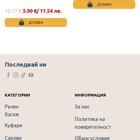
ДОБАВИ
10.17
€
5.90
€
/ 11.54 лв.
Original
Текущата
price
цена
was:
е:
ДОБАВИ
10.17 €.
5.90 €.
This
product
has
multiple
variants.
The
Последвай ни
options
may
be
chosen
on
КАТЕГОРИИ
ИНФОРМАЦИЯ
the
Ръчен
За нас
product
багаж
page
Политика на
Куфари
поверителност
Сакове
Общи условия