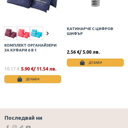
КАТИНАРЧЕ С ЦИФРОВ
ШИФЪР
КОМПЛЕКТ ОРГАНАЙЗЕРИ
ЗА КУФАРИ 6 В 1
2.56
€
/ 5.00 лв.
ДОБАВИ
10.17
€
5.90
€
/ 11.54 лв.
Original
Текущата
price
цена
was:
е:
ДОБАВИ
10.17 €.
5.90 €.
This
product
has
multiple
variants.
The
Последвай ни
options
may