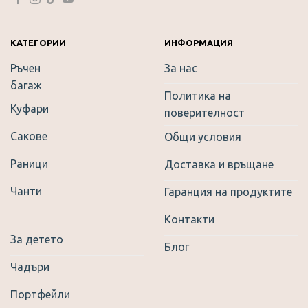
be
chosen
on
КАТЕГОРИИ
ИНФОРМАЦИЯ
the
Ръчен
За нас
product
багаж
page
Политика на
Куфари
поверителност
Сакове
Общи условия
Раници
Доставка и връщане
Чанти
Гаранция на продуктите
Контакти
За детето
Блог
Чадъри
Портфейли