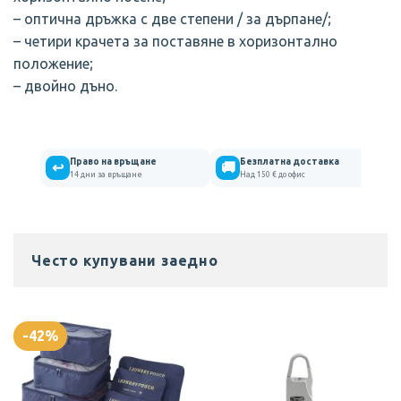
– оптична дръжка с две степени / за дърпане/;
– четири крачета за поставяне в хоризонтално
положение;
– двойно дъно.
Право на връщане
Безплатна доставка
↩
🚚
14 дни за връщане
Над 150 € до офис
Често купувани заедно
-42%