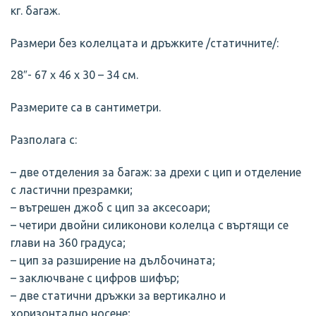
кг. багаж.
Размери без колелцата и дръжките /статичните/:
28″- 67 х 46 х 30 – 34 см.
Размерите са в сантиметри.
Разполага с:
– две отделения за багаж: за дрехи с цип и отделение
с ластични презрамки;
– вътрешен джоб с цип за аксесоари;
– четири двойни силиконови колелца с въртящи се
глави нa 360 градуса;
– цип за разширение на дълбочината;
– заключване с цифров шифър;
– две статични дръжки за вертикално и
хоризонтално носене;