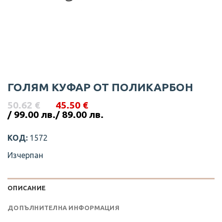
ГОЛЯМ КУФАР ОТ ПОЛИКАРБОН
50.62
€
45.50
€
Original
Текущата
/ 99.00 лв.
/ 89.00 лв.
price
цена
was:
е:
КОД:
1572
50.62 €
45.50 €
/
/
Изчерпан
99.00
89.00
лв..
лв..
ОПИСАНИЕ
ДОПЪЛНИТЕЛНА ИНФОРМАЦИЯ