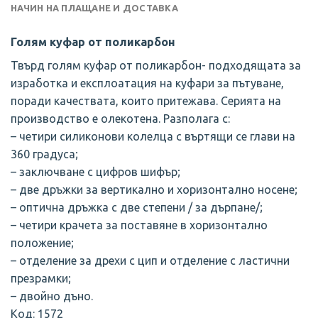
НАЧИН НА ПЛАЩАНЕ И ДОСТАВКА
Голям куфар от поликарбон
Твърд голям куфар от поликарбон- подходящата за
изработка и експлоатация на куфари за пътуване,
поради качествата, които притежава. Серията на
производство е олекотена. Разполага с:
– четири силиконови колелца с въртящи се глави нa
360 градуса;
– заключване с цифров шифър;
– две дръжки за вертикално и хоризонтално носене;
– оптична дръжка с две степени / за дърпане/;
– четири крачета за поставяне в хоризонтално
положение;
– отделение за дрехи с цип и отделение с ластични
презрамки;
– двойно дъно.
Код: 1572