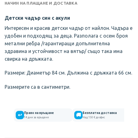
НАЧИН НА ПЛАЩАНЕ И ДОСТАВКА
Детски чадър син с акули
Интересен и красив детски чадър от найлон. Чадъра е
удобен и подходящ за деца. Разполага с осем броя
метални ребра /гарантиращи допълнителна
здравина и устойчивост на вятър/ също така има
свирка на дръжката.
Размери: Диаметър 84 см. Дължина с дръжката 66 см.
Размерите са в сантиметри.
Право на връщане
Безплатна доставка
↩
🚚
14 дни за връщане
Над 150 € до офис