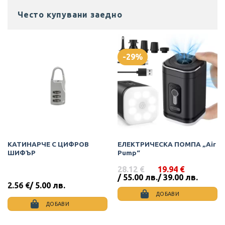
Често купувани заедно
-29%
КАТИНАРЧЕ С ЦИФРОВ
ЕЛЕКТРИЧЕСКА ПОМПА „Air
ШИФЪР
Pump“
28.12
€
19.94
€
Original
Текущата
/ 55.00 лв.
/ 39.00 лв.
price
цена
2.56
€
/ 5.00 лв.
was:
е:
ДОБАВИ
28.12 €
19.94 €
ДОБАВИ
/
/
55.00
39.00
лв..
лв..