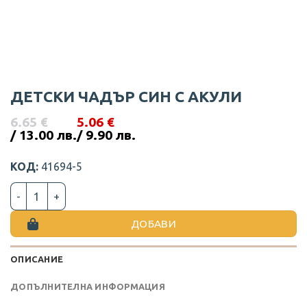
ДЕТСКИ ЧАДЪР СИН С АКУЛИ
6.65
€
5.06
€
Original
Текущата
/ 13.00 лв.
/ 9.90 лв.
price
цена
was:
е:
КОД:
41694-5
6.65 €
5.06 €
/
/
количество за ДЕТСКИ ЧАДЪР СИН С АКУЛИ
13.00
9.90
лв..
лв..
ДОБАВИ
ОПИСАНИЕ
ДОПЪЛНИТЕЛНА ИНФОРМАЦИЯ