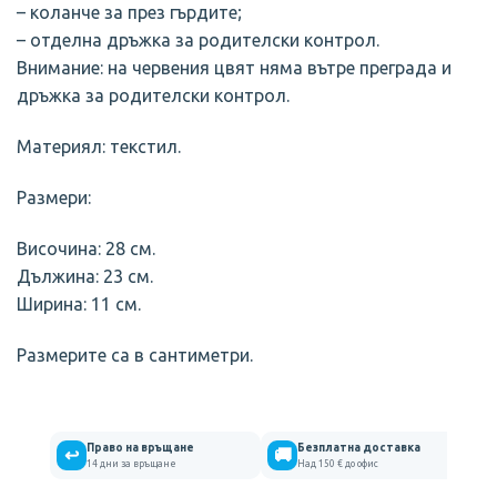
– коланче за през гърдите;
– отделна дръжка за родителски контрол.
Внимание: на червения цвят няма вътре преграда и
дръжка за родителски контрол.
Материял: текстил.
Размери:
Височина: 28 см.
Дължина: 23 см.
Ширина: 11 см.
Размерите са в сантиметри.
Право на връщане
Безплатна доставка
↩
🚚
14 дни за връщане
Над 150 € до офис