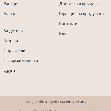
Раници
Доставка и връщане
Чанти
Гаранция на продуктите
Контакти
За детето
Блог
Чадъри
Портфейли
Пазарски колички
Други
Уеб дизайн и изработка
WEBTIK.BG