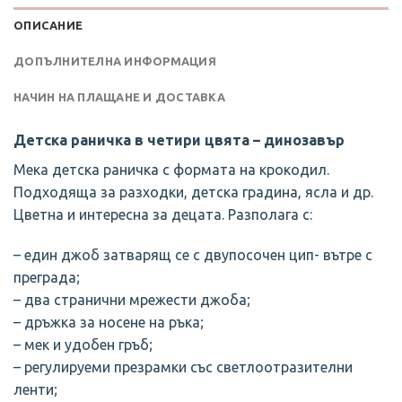
ОПИСАНИЕ
ДОПЪЛНИТЕЛНА ИНФОРМАЦИЯ
НАЧИН НА ПЛАЩАНЕ И ДОСТАВКА
Детска раничка в четири цвята – динозавър
Мека детска раничка с формата на крокодил.
Подходяща за разходки, детска градина, ясла и др.
Цветна и интересна за децата. Разполага с:
– един джоб затварящ се с двупосочен цип- вътре с
преграда;
– два странични мрежести джоба;
– дръжка за носене на ръка;
– мек и удобен гръб;
– регулируеми презрамки със светлоотразителни
ленти;