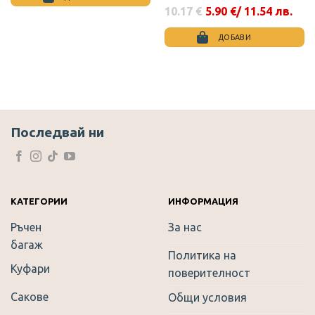
10.17
€
5.90
€
/ 11.54 лв.
Original
Текущата
price
цена
was:
е:
ДОБАВИ
10.17 €.
5.90 €.
This
product
has
multiple
variants.
The
Последвай ни
options
may
be
chosen
on
КАТЕГОРИИ
ИНФОРМАЦИЯ
the
Ръчен
За нас
product
багаж
page
Политика на
Куфари
поверителност
Сакове
Общи условия