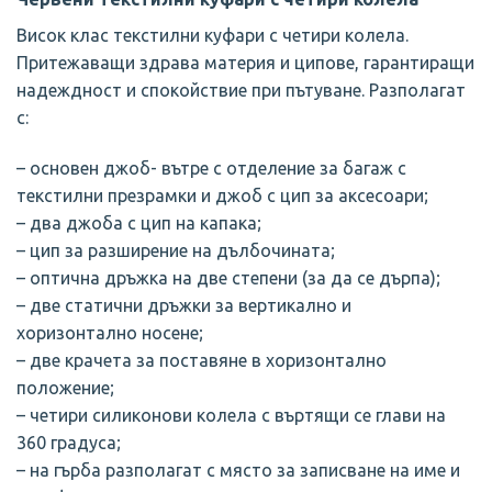
Висок клас текстилни куфари с четири колела.
Притежаващи здрава материя и ципове, гарантиращи
надеждност и спокойствие при пътуване. Разполагат
с:
– основен джоб- вътре с отделение за багаж с
текстилни презрамки и джоб с цип за аксесоари;
– два джоба с цип на капака;
– цип за разширение на дълбочината;
– оптична дръжка на две степени (за да се дърпа);
– две статични дръжки за вертикално и
хоризонтално носене;
– две крачета за поставяне в хоризонтално
положение;
– четири силиконови колела с въртящи се глави на
360 градуса;
– на гърба разполагат с място за записване на име и