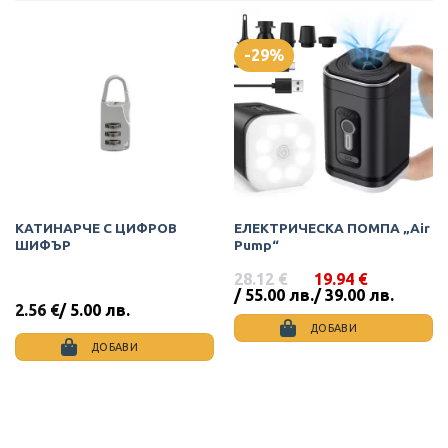
-29%
КАТИНАРЧЕ С ЦИФРОВ
ЕЛЕКТРИЧЕСКА ПОМПА „Air
ШИФЪР
Pump“
28.12
€
19.94
€
Original
Текущата
/ 55.00 лв.
/ 39.00 лв.
price
цена
2.56
€
/ 5.00 лв.
was:
е:
ДОБАВИ
28.12 €
19.94 €
ДОБАВИ
/
/
55.00
39.00
лв..
лв..