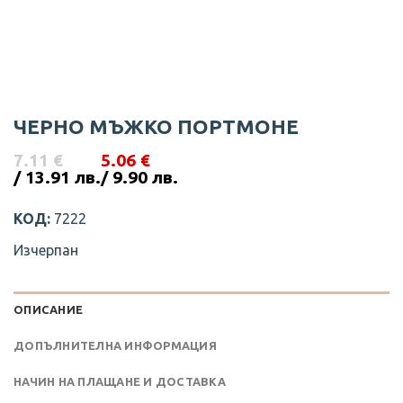
ЧЕРНО МЪЖКО ПОРТМОНЕ
7.11
€
5.06
€
Original
Текущата
/ 13.91 лв.
/ 9.90 лв.
price
цена
was:
е:
КОД:
7222
7.11 €
5.06 €
/
/
Изчерпан
13.91
9.90
лв..
лв..
ОПИСАНИЕ
ДОПЪЛНИТЕЛНА ИНФОРМАЦИЯ
НАЧИН НА ПЛАЩАНЕ И ДОСТАВКА