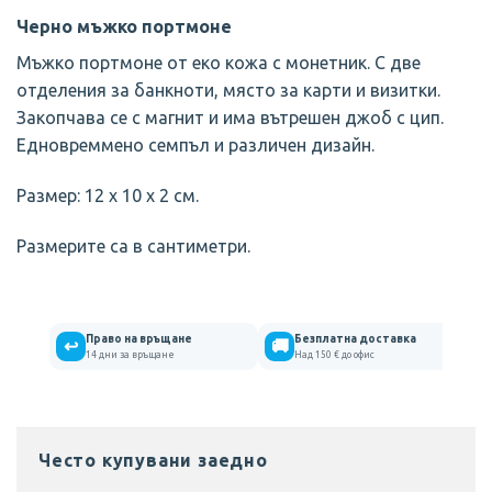
Черно мъжко портмоне
Мъжко портмоне от еко кожа с монетник. С две
отделения за банкноти, място за карти и визитки.
Закопчава се с магнит и има вътрешен джоб с цип.
Едновреммено семпъл и различен дизайн.
Размер: 12 х 10 х 2 см.
Размерите са в сантиметри.
Право на връщане
Безплатна доставка
↩
🚚
14 дни за връщане
Над 150 € до офис
Често купувани заедно