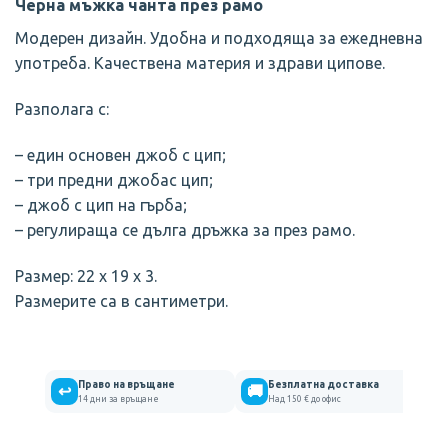
Черна мъжка чанта през рамо
Модерен дизайн. Удобна и подходяща за ежедневна
употреба. Качествена материя и здрави ципове.
Разполага с:
– един основен джоб с цип;
– три предни джобас цип;
– джоб с цип на гърба;
– регулираща се дълга дръжка за през рамо.
Размер: 22 х 19 х 3.
Размерите са в сантиметри.
Право на връщане
Безплатна доставка
↩
🚚
14 дни за връщане
Над 150 € до офис