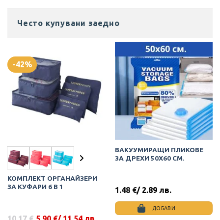
Често купувани заедно
-42%
ВАКУУМИРАЩИ ПЛИКОВЕ
ЗА ДРЕХИ 50Х60 СМ.
КОМПЛЕКТ ОРГАНАЙЗЕРИ
ЗА КУФАРИ 6 В 1
1.48
€
/ 2.89 лв.
ДОБАВИ
10.17
€
5.90
€
/ 11.54 лв.