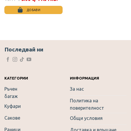
Original
Текущата
price
цена
was:
е:
ДОБАВИ
10.17 €.
5.90 €.
This
product
has
multiple
variants.
The
Последвай ни
options
may
be
chosen
on
КАТЕГОРИИ
ИНФОРМАЦИЯ
the
Ръчен
За нас
product
багаж
page
Политика на
Куфари
поверителност
Сакове
Общи условия
Раници
Доставка и връщане