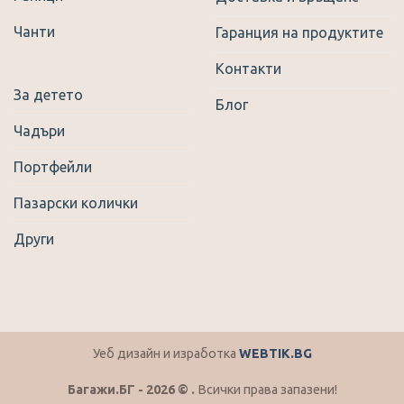
Чанти
Гаранция на продуктите
Контакти
За детето
Блог
Чадъри
Портфейли
Пазарски колички
Други
Уеб дизайн и изработка
WEBTIK.BG
Багажи.БГ - 2026 © .
Всички права запазени!