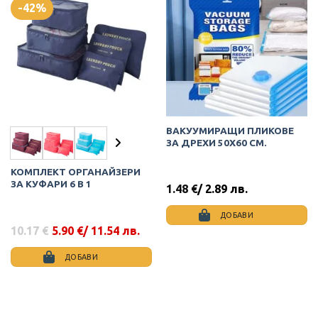
-42%
ВАКУУМИРАЩИ ПЛИКОВЕ
ЗА ДРЕХИ 50Х60 СМ.
КОМПЛЕКТ ОРГАНАЙЗЕРИ
ЗА КУФАРИ 6 В 1
1.48
€
/ 2.89 лв.
ДОБАВИ
10.17
€
5.90
€
/ 11.54 лв.
Original
Текущата
price
цена
was:
е:
ДОБАВИ
10.17 €.
5.90 €.
This
product
has
multiple