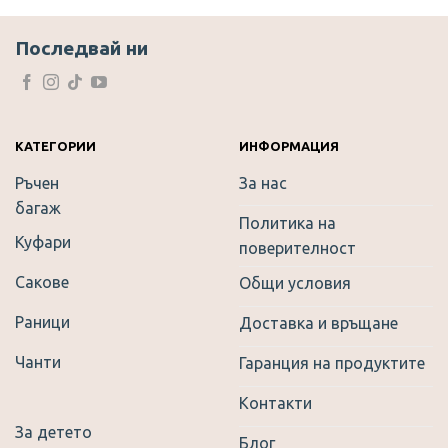
variants.
The
Последвай ни
options
may
be
chosen
on
КАТЕГОРИИ
ИНФОРМАЦИЯ
the
Ръчен
За нас
product
багаж
page
Политика на
Куфари
поверителност
Сакове
Общи условия
Раници
Доставка и връщане
Чанти
Гаранция на продуктите
Контакти
За детето
Блог