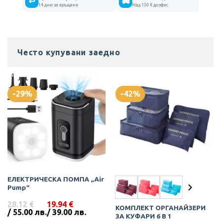
↩
🚚
14 дни за връщане
Над 150 € до офис
Често купувани заедно
-29%
-42%
ЕЛЕКТРИЧЕСКА ПОМПА „Air
Pump“
28.12
€
19.94
€
КОМПЛЕКТ ОРГАНАЙЗЕРИ
Original
Текущата
/ 55.00 лв.
/ 39.00 лв.
ЗА КУФАРИ 6 В 1
price
цена