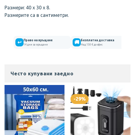
Размери: 40 х 30 х 8.
Размерите са в сантиметри.
Право на връщане
Безплатна доставка
↩
🚚
14 дни за връщане
Над 150 € до офис
Често купувани заедно
-29%