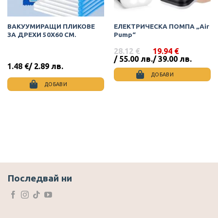
ВАКУУМИРАЩИ ПЛИКОВЕ
ЕЛЕКТРИЧЕСКА ПОМПА „Air
ЗА ДРЕХИ 50Х60 СМ.
Pump“
28.12
€
19.94
€
Original
Текущата
/ 55.00 лв.
/ 39.00 лв.
price
цена
1.48
€
/ 2.89 лв.
was:
е:
ДОБАВИ
28.12 €
19.94 €
ДОБАВИ
/
/
55.00
39.00
лв..
лв..
Последвай ни