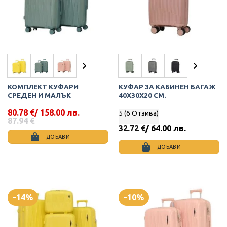
may
may
be
be
chosen
chosen
on
on
the
the
product
product
page
page
КОМПЛЕКТ КУФАРИ
КУФАР ЗА КАБИНЕН БАГАЖ
СРЕДЕН И МАЛЪК
40Х30Х20 СМ.
80.78
€
/ 158.00 лв.
5 (6 Отзива)
Original
Текущата
87.94
€
price
цена
32.72
€
/ 64.00 лв.
was:
е:
ДОБАВИ
87.94 €.
80.78 €.
ДОБАВИ
This
This
product
product
has
has
multiple
multiple
variants.
-14%
-10%
variants.
The
The
options
options
may