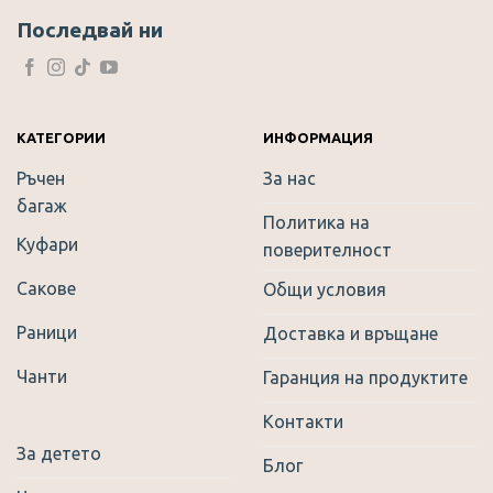
may
options
Последвай ни
be
may
chosen
be
on
chosen
the
on
product
the
КАТЕГОРИИ
ИНФОРМАЦИЯ
page
product
Ръчен
За нас
page
багаж
Политика на
Куфари
поверителност
Сакове
Общи условия
Раници
Доставка и връщане
Чанти
Гаранция на продуктите
Контакти
За детето
Блог