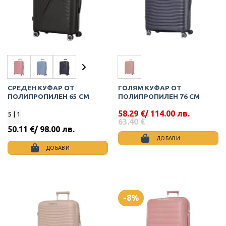
may
may
be
be
chosen
chosen
on
on
the
the
product
product
page
page
СРЕДЕН КУФАР ОТ
ГОЛЯМ КУФАР ОТ
ПОЛИПРОПИЛЕН 65 СМ
ПОЛИПРОПИЛЕН 76 СМ
58.29
€
/ 114.00 лв.
5
| 1
Original
Текущата
63.40
€
price
цена
50.11
€
/ 98.00 лв.
was:
е:
ДОБАВИ
63.40 €.
58.29 €.
ДОБАВИ
This
This
product
product
has
has
multiple
multiple
variants.
-8%
variants.
The
The
options
options
may