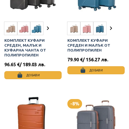
be
be
chosen
chosen
on
on
the
the
product
product
page
page
КОМПЛЕКТ КУФАРИ
КОМПЛЕКТ КУФАРИ
СРЕДЕН, МАЛЪК И
СРЕДЕН И МАЛЪК ОТ
КУФАРНА ЧАНТА ОТ
ПОЛИПРОПИЛЕН
ПОЛИПРОПИЛЕН
79.90
€
/ 156.27 лв.
96.65
€
/ 189.03 лв.
ДОБАВИ
ДОБАВИ
This
This
product
product
has
has
multiple
multiple
variants.
-8%
variants.
The
The
options
options
may
may
be