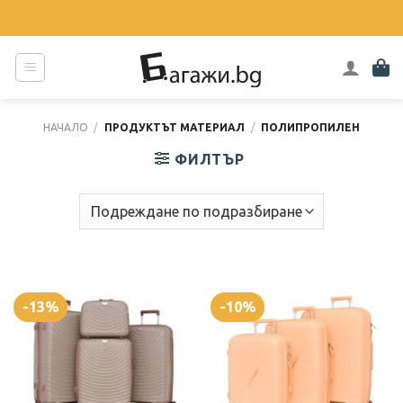
Skip
to
content
НАЧАЛО
/
ПРОДУКТЪТ МАТЕРИАЛ
/
ПОЛИПРОПИЛЕН
ФИЛТЪР
-13%
-10%