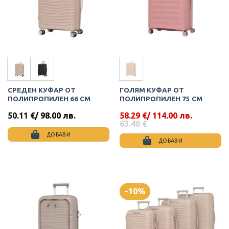
may
be
be
chosen
chosen
on
on
the
the
product
product
page
page
СРЕДЕН КУФАР ОТ
ГОЛЯМ КУФАР ОТ
ПОЛИПРОПИЛЕН 66 СМ
ПОЛИПРОПИЛЕН 75 СМ
50.11
€
/ 98.00 лв.
58.29
€
/ 114.00 лв.
Original
Текущата
63.40
€
price
цена
ДОБАВИ
was:
е:
ДОБАВИ
This
63.40 €.
58.29 €.
This
product
product
has
has
multiple
multiple
variants.
-10%
variants.
The
The
options
options
may
may