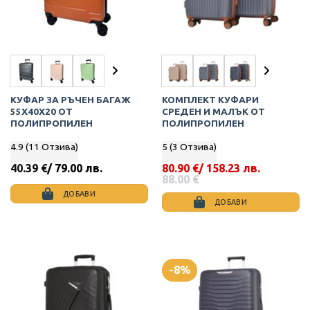
be
chosen
chosen
on
on
the
the
product
product
page
page
КУФАР ЗА РЪЧЕН БАГАЖ
КОМПЛЕКТ КУФАРИ
55X40X20 ОТ
СРЕДЕН И МАЛЪК ОТ
ПОЛИПРОПИЛЕН
ПОЛИПРОПИЛЕН
4.9 (11 Отзива)
5 (3 Отзива)
40.39
€
/ 79.00 лв.
80.90
€
/ 158.23 лв.
Original
Текущата
88.00
€
price
цена
ДОБАВИ
was:
е:
ДОБАВИ
This
88.00 €.
80.90 €.
This
product
product
has
has
multiple
multiple
variants.
-8%
variants.
The
The
options
options