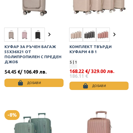
be
be
chosen
chosen
on
on
the
the
product
product
page
page
КУФАР ЗА РЪЧЕН БАГАЖ
КОМПЛЕКТ ТВЪРДИ
55X36X21 ОТ
КУФАРИ 4 В 1
ПОЛИПРОПИЛЕН С ПРЕДЕН
ДЖОБ
5
| 1
168.22
€
/ 329.00 лв.
54.45
€
/ 106.49 лв.
Original
Текущата
186.11
€
price
цена
ДОБАВИ
was:
е:
ДОБАВИ
186.11 €.
168.22 €.
This
This
product
product
has
has
multiple
multiple
variants.
-8%
variants.
The
The
options
options