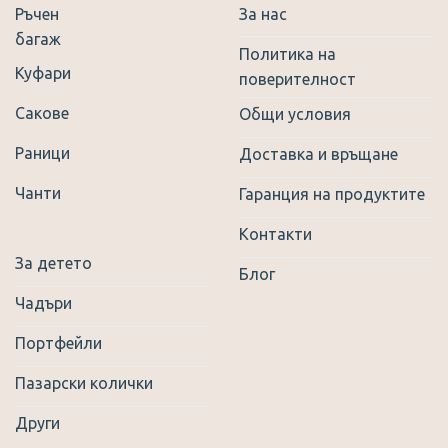
Ръчен
За нас
the
багаж
product
Политика на
page
Куфари
поверителност
Сакове
Общи условия
Раници
Доставка и връщане
Чанти
Гаранция на продуктите
Контакти
За детето
Блог
Чадъри
Портфейли
Пазарски колички
Други