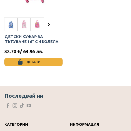
ДЕТСКИ КУФАР ЗА
ПЪТУВАНЕ 16″ С 4 КОЛЕЛА
32.70
€
/ 63.96 лв.
ДОБАВИ
This
product
has
multiple
variants.
Последвай ни
The
options
may
be
chosen
КАТЕГОРИИ
ИНФОРМАЦИЯ
on