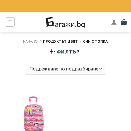
Skip
to
content
НАЧАЛО
/
ПРОДУКТЪТ ЦВЯТ
/
СИН С ТОПКА
ФИЛТЪР