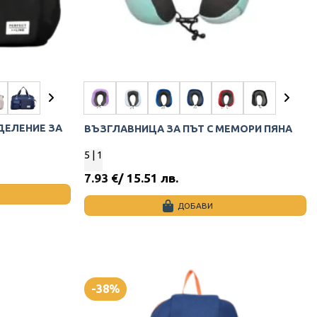
ТДЕЛЕНИЕ ЗА
ВЪЗГЛАВНИЦА ЗА ПЪТ С МЕМОРИ ПЯНА
5
| 1
7.93
€
/ 15.51 лв.
ДОБАВИ
This
product
has
multiple
variants.
-38%
The