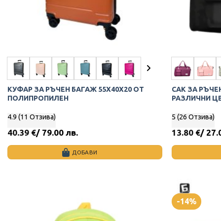
КУФАР ЗА РЪЧЕН БАГАЖ 55X40X20 ОТ
САК ЗА РЪЧЕ
ПОЛИПРОПИЛЕН
РАЗЛИЧНИ Ц
4.9 (11 Отзива)
5 (26 Отзива)
40.39
€
/ 79.00 лв.
13.80
€
/ 27.
ДОБАВИ
This
This
product
product
has
has
multiple
multiple
-14%
variants.
variants.
The
The