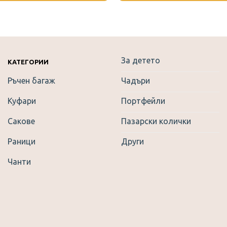
This
product
has
multiple
variants.
За детето
КАТЕГОРИИ
The
options
Ръчен багаж
Чадъри
may
be
Куфари
Портфейли
chosen
Сакове
Пазарски колички
on
the
Раници
Други
product
page
Чанти