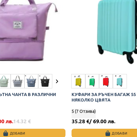
may
be
chosen
on
the
product
page
ЪТНА ЧАНТА В РАЗЛИЧНИ
КУФАРИ ЗА РЪЧЕН БАГАЖ 55 
НЯКОЛКО ЦВЯТА
5 (7 Отзива)
00 лв.
14.32
€
35.28
€
/ 69.00 лв.
ДОБАВИ
ДОБАВИ