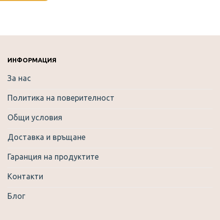
product
has
multiple
variants.
The
options
ИНФОРМАЦИЯ
may
За нас
be
chosen
Политика на поверителност
on
the
Общи условия
product
Доставка и връщане
page
Гаранция на продуктите
Контакти
Блог