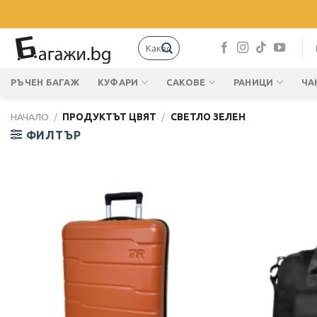
Skip
to
content
Търсене
за:
РЪЧЕН БАГАЖ
КУФАРИ
САКОВЕ
РАНИЦИ
ЧА
НАЧАЛО
/
ПРОДУКТЪТ ЦВЯТ
/
СВЕТЛО ЗЕЛЕН
ФИЛТЪР