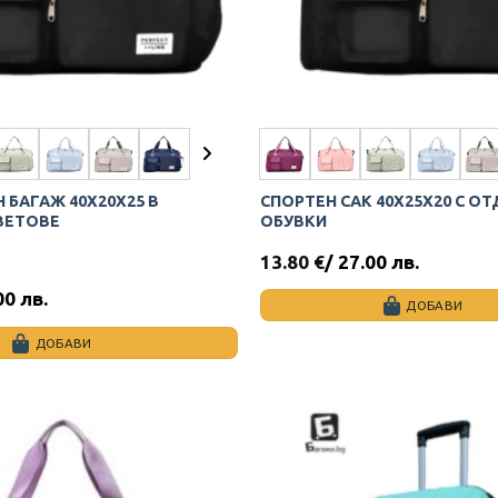
Н БАГАЖ 40Х20Х25 В
СПОРТЕН САК 40Х25Х20 С О
ВЕТОВЕ
ОБУВКИ
13.80
€
/ 27.00 лв.
00 лв.
ДОБАВИ
This
ДОБАВИ
product
has
multiple
variants.
The
options