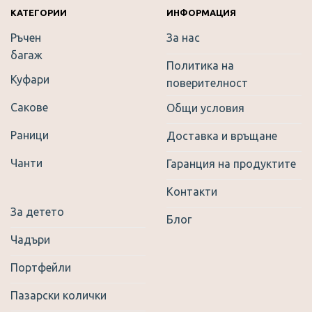
chosen
КАТЕГОРИИ
ИНФОРМАЦИЯ
on
Ръчен
За нас
the
багаж
product
Политика на
page
Куфари
поверителност
Сакове
Общи условия
Раници
Доставка и връщане
Чанти
Гаранция на продуктите
Контакти
За детето
Блог
Чадъри
Портфейли
Пазарски колички