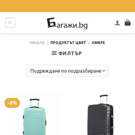
Skip
to
content
НАЧАЛО
/
ПРОДУКТЪТ ЦВЯТ
/
ОМБРЕ
ФИЛТЪР
-8%