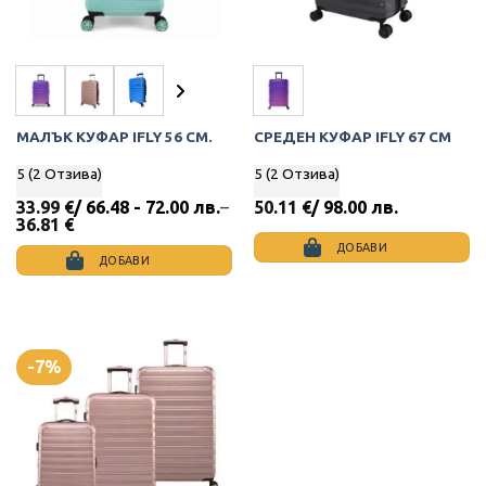
МАЛЪК КУФАР IFLY 56 СМ.
СРЕДЕН КУФАР IFLY 67 СМ
5 (2 Отзива)
5 (2 Отзива)
33.99
€
/ 66.48 - 72.00 лв.
–
50.11
€
/ 98.00 лв.
Price
36.81
€
range:
ДОБАВИ
33.99 €
ДОБАВИ
This
through
This
36.81 €
product
product
has
has
multiple
multiple
variants.
-7%
variants.
The
The
options
options
may
may
be
be
chosen