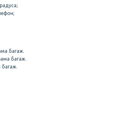
градуса;
лефон;
ама багаж.
рама багаж.
 багаж.