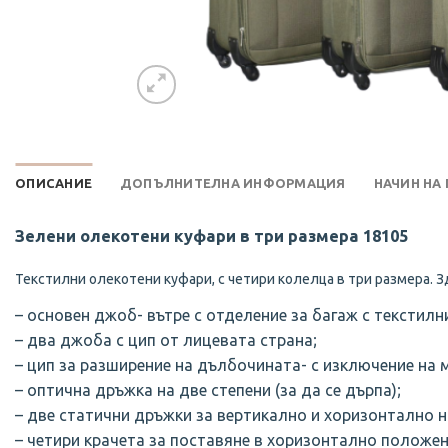
ОПИСАНИЕ
ДОПЪЛНИТЕЛНА ИНФОРМАЦИЯ
НАЧИН НА
Зелени олекотени куфари в три размера 18105
Текстилни олекотени куфари, с четири колелца в три размера. 
– основен джоб- вътре с отделение за багаж с текстилн
– два джоба с цип от лицевата страна;
– цип за разширение на дълбочината- с изключение на 
– оптична дръжка на две степени (за да се дърпа);
– две статични дръжки за вертикално и хоризонтално н
– четири крачета за поставяне в хоризонтално положен