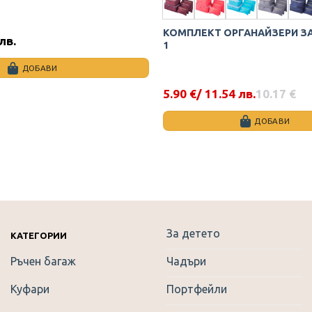
КОМПЛЕКТ ОРГАНАЙЗЕРИ ЗА
 лв.
1
ДОБАВИ
5.90
€
/ 11.54 лв.
10.17
€
Original
Текущата
price
цена
was:
е:
ДОБАВИ
10.17 €.
5.90 €.
This
product
has
multiple
variants.
The
За детето
options
КАТЕГОРИИ
may
Ръчен багаж
Чадъри
be
chosen
Куфари
Портфейли
on