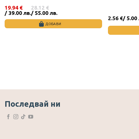
19.94
€
28.12
€
Original
Текущата
/ 39.00 лв.
/ 55.00 лв.
price
цена
2.56
€
/ 5.00
was:
е:
ДОБАВИ
28.12 €
19.94 €
/
/
55.00
39.00
лв..
лв..
Последвай ни