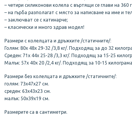
– четири силиконови колела с въртящи се глави нa 360 
– на гърба разполагат с място за написване на име и те
– заключват се с катинарче;
– класически и много здрав модел!
Размери с колелцата и дръжките /статичните/:
Голям: 80х 48х 29-32 /3,8 кг/. Подходящ за до 32 килогр
Среден: 71х 44х 25-28 /3,3 кг/. Подходящ за 15-25 килог
Малък: 57х 40х 20 /2,4 кг/. Подходящ за 10-15 килограма
Размери без колелцата и дръжките /статичните/:
голям: 73х47х27 см.
среден: 63х43х23 см.
малък: 50х39х19 см.
Размерите са в сантиметри.