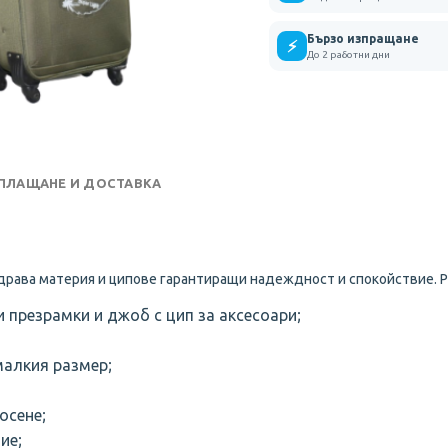
Бързо изпращане
⚡
До 2 работни дни
 ПЛАЩАНЕ И ДОСТАВКА
Здрава материя и ципове гарантиращи надеждност и спокойствие. Р
и презрамки и джоб с цип за аксесоари;
малкия размер;
осене;
ие;