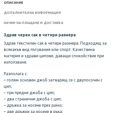
ОПИСАНИЕ
ДОПЪЛНИТЕЛНА ИНФОРМАЦИЯ
НАЧИН НА ПЛАЩАНЕ И ДОСТАВКА
Здрав черен сак в четири размера
Здрав текстилен сак в четири размера. Подходящ за
всякакъв вид пътувания или спорт. Качествена
материя и здрави ципове, даващи спокойствие при
използване.
Разполага с:
– голям основен джоб затварящ се с двупосочен с
цип;
– три предни джоба с цип;
– два странични джоба с цип;
– дръжка за носене през рамо;
– две дръжки за носене в ръка;