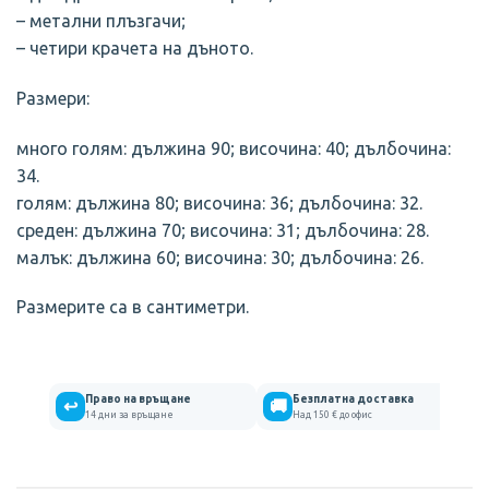
– метални плъзгачи;
– четири крачета на дъното.
Размери:
много голям: дължина 90; височина: 40; дълбочина:
34.
голям: дължина 80; височина: 36; дълбочина: 32.
среден: дължина 70; височина: 31; дълбочина: 28.
малък: дължина 60; височина: 30; дълбочина: 26.
Размерите са в сантиметри.
Право на връщане
Безплатна доставка
↩
🚚
14 дни за връщане
Над 150 € до офис