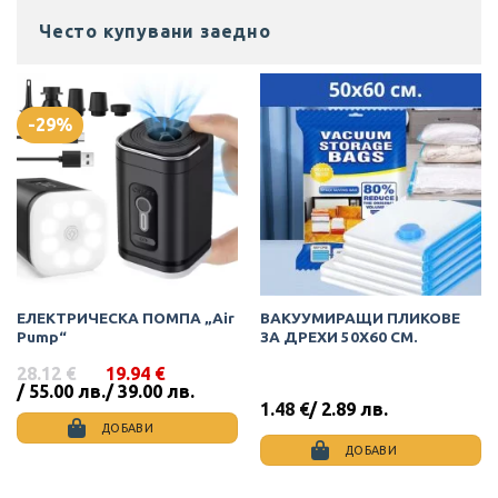
Често купувани заедно
-29%
ЕЛЕКТРИЧЕСКА ПОМПА „Air
ВАКУУМИРАЩИ ПЛИКОВЕ
Pump“
ЗА ДРЕХИ 50Х60 СМ.
28.12
€
19.94
€
Original
Текущата
/ 55.00 лв.
/ 39.00 лв.
price
цена
1.48
€
/ 2.89 лв.
was:
е:
ДОБАВИ
28.12 €
19.94 €
ДОБАВИ
/
/
55.00
39.00
лв..
лв..