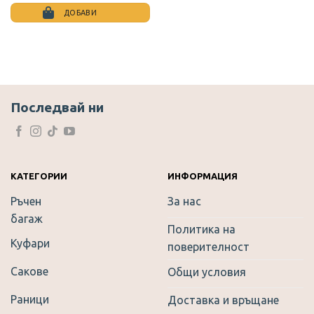
price
цена
was:
е:
ДОБАВИ
10.17 €.
5.90 €.
This
product
has
multiple
variants.
The
Последвай ни
options
may
be
chosen
on
КАТЕГОРИИ
ИНФОРМАЦИЯ
the
Ръчен
За нас
product
багаж
page
Политика на
Куфари
поверителност
Сакове
Общи условия
Раници
Доставка и връщане