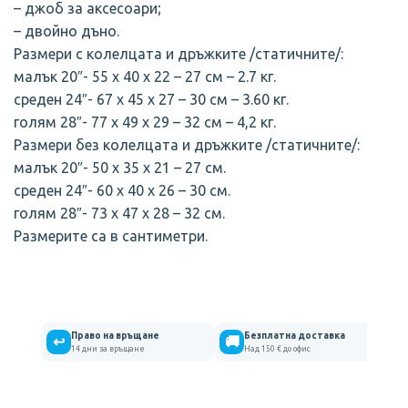
– джоб за аксесоари;
– двойно дъно.
Размери с колелцата и дръжките /статичните/:
малък 20″- 55 х 40 х 22 – 27 см – 2.7 кг.
среден 24″- 67 х 45 х 27 – 30 см – 3.60 кг.
голям 28″- 77 х 49 х 29 – 32 см – 4,2 кг.
Размери без колелцата и дръжките /статичните/:
малък 20″- 50 х 35 х 21 – 27 см.
среден 24″- 60 х 40 х 26 – 30 см.
голям 28″- 73 х 47 х 28 – 32 см.
Размерите са в сантиметри.
Право на връщане
Безплатна доставка
↩
🚚
14 дни за връщане
Над 150 € до офис