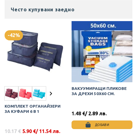
Често купувани заедно
-42%
ВАКУУМИРАЩИ ПЛИКОВЕ
ЗА ДРЕХИ 50Х60 СМ.
КОМПЛЕКТ ОРГАНАЙЗЕРИ
ЗА КУФАРИ 6 В 1
1.48
€
/ 2.89 лв.
ДОБАВИ
10.17
€
5.90
€
/ 11.54 лв.
Original
Текущата