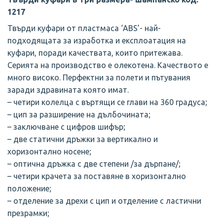
1217
Твърди куфари от пластмаса ‘ABS’- най-
подходящата за изработка и експлоатация на
куфари, поради качествата, които притежава.
Серията на производство е олекотена. Качеството е
много високо. Перфектни за полети и пътувания
заради здравината която имат.
– четири колелца с въртящи се глави нa 360 градуса;
– цип за разширение на дълбочината;
– заключване с цифров шифър;
– две статични дръжки за вертикално и
хоризонтално носене;
– оптична дръжка с две степени /за дърпане/;
– четири крачета за поставяне в хоризонтално
положение;
– отделение за дрехи с цип и отделение с ластични
презрамки;