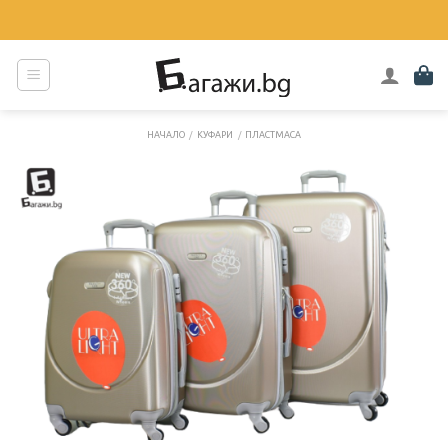
Skip
to
content
НАЧАЛО
/
КУФАРИ
/
ПЛАСТМАСА