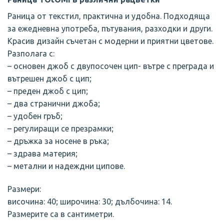
Раница от текстил, практична и удобна. Подходяща
за ежедневна употреба, пътувания, разходки и други.
Красив дизайн съчетан с модерни и приятни цветове.
Разполага с:
– основен джоб с двупосочен цип- вътре с преграда и
вътрешен джоб с цип;
– преден джоб с цип;
– два странични джоба;
– удобен гръб;
– регулиращи се презрамки;
– дръжка за носене в ръка;
– здрава материя;
– метални и надеждни ципове.
Размери:
височина: 40; широчина: 30; дълбочина: 14.
Размерите са в сантиметри.