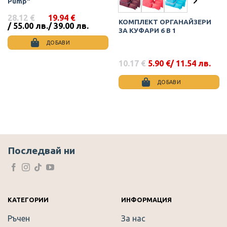
Pump“
28.12
€
19.94
€
КОМПЛЕКТ ОРГАНАЙЗЕРИ
Original
Текущата
/ 55.00 лв.
/ 39.00 лв.
ЗА КУФАРИ 6 В 1
price
цена
was:
е:
ДОБАВИ
28.12 €
19.94 €
/
/
10.17
€
5.90
€
/ 11.54 лв.
55.00
39.00
Original
Текущата
лв..
лв..
price
цена
was:
е:
ДОБАВИ
10.17 €.
5.90 €.
This
product
has
multiple
variants.
The
Последвай ни
options
may
be
chosen
on
КАТЕГОРИИ
ИНФОРМАЦИЯ
the
Ръчен
За нас
product